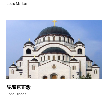
Louis Markos
認識東正教
John Diacos