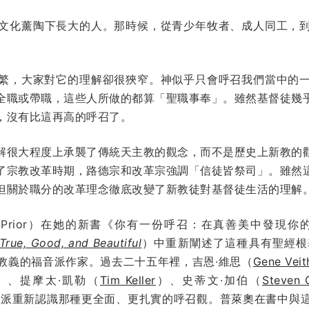
年團契文化薰陶下長大的人。那時候，從青少年牧者、成人同工，
繁，大家對它的理解卻很狹窄。神似乎只會呼召我們當中的
全職或帶職，這些人所做的都算「聖職事奉」。雖然基督徒幾
，沒有比這再高的呼召了。
解很大程度上承襲了傳統天主教的觀念，而不是歷史上新教的
了宗教改革時期，路德宗和改革宗強調「信徒皆祭司」。雖然
但關於職分的改革理念徹底改變了新教徒對基督徒生活的理解
llow Prior）在她的新書《你有一份呼召：在真善美中發現
 True, Good, and Beautiful
）中重新闡述了這種具有聖經根
教義的福音派作家。過去二十五年裡，吉恩·維思（
Gene Veit
）、提摩太·凱勒（
Tim Keller
）、史蒂文·加伯（
Steven 
音派重新認識那種更全面、更扎實的呼召觀。普萊奧在書中與