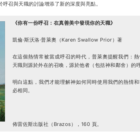
於呼召與天職的討論增添了新的深度與亮點。
《你有一份呼召：在真善美中發現你的天職》
凱倫·斯沃洛·普萊奧（Karen Swallow Prior）著
在這個熱情常被當成呼召的時代，普萊奧提醒我們：熱
天職則源於外在的召喚，源於他者（包括神和鄰舍）的
明白這點，我們才能理解神如何同時使用我們的熱情和
必相同。
佈雷佐斯
出版社（Brazos），160 頁。