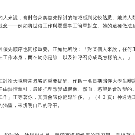
的人來說，會對普萊奧首先探討的領域感到比較熟悉。她將人
觀念——例如將世俗工作與屬靈事工簡單對立。她的這種做法
與優先順序也同樣重要。正如她所說：「對某個人來說，任何
在工作本身，而在於你是誰，以及神呼召你成爲怎樣的人。」（ 
在討論天職時常忽略的重要提醒。作爲一名長期陪伴大學生辨
任由熱情牽引，最終把理想變成偶像。然而，慾望是會改變的
工作」正等著你，其實會讓你輕鬆許多。」（4 3 頁）神通過
的渴望，來辨明自己的呼召。
一般討論；她提出的是一種帶有道德維度的呼召觀，圍繞著