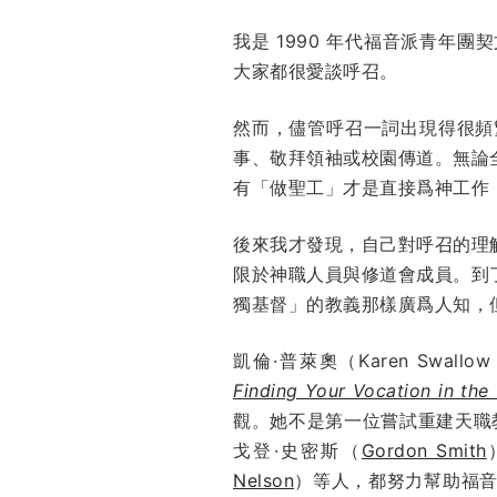
我是 1990 年代福音派青
大家都很愛談呼召。
然而，儘管呼召一詞出現得很頻
事、敬拜領袖或校園傳道。無論
有「做聖工」才是直接爲神工作
後來我才發現，自己對呼召的理
限於神職人員與修道會成員。到
獨基督」的教義那樣廣爲人知，
凱倫·普萊奧（Karen Swa
Finding Your Vocation in the
觀。她不是第一位嘗試重建天職
戈登·史密斯（
Gordon Smith
Nelson
）等人，都努力幫助福