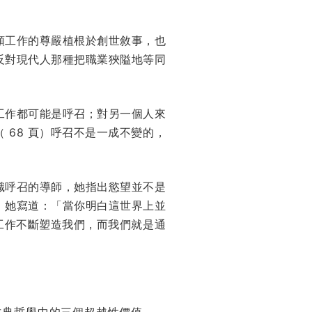
類工作的尊嚴植根於創世敘事，也
反對現代人那種把職業狹隘地等同
工作都可能是呼召；對另一個人來
68 頁）呼召不是一成不變的，
識呼召的導師，她指出慾望並不是
。她寫道：「當你明白這世界上並
工作不斷塑造我們，而我們就是通
古典哲學中的三個超越性價值——