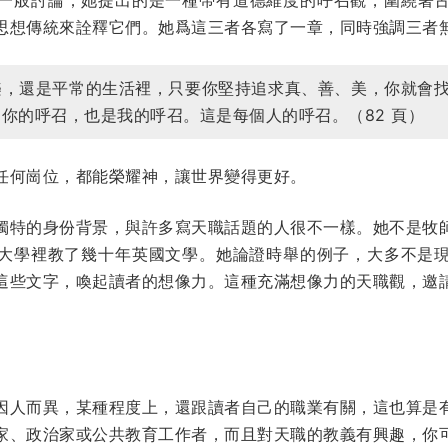
思想傳統來詮釋它們。她爲這三者各寫了一章，同時強調三者
樂，還是平常的生活裡，只要你堅持追求真、善、美，你就會
你的呼召，也是我的呼召。這是每個人的呼召。（82 頁）
任何崗位，都能榮耀神，讓世界變得更好。
獨特的身份背景，與許多寫天職話題的人很不一樣。她不是牧
大學裡教了幾十年英國文學。她論證時舉的例子，大多不是
這些文字，喚起讀者的想像力。這種充滿想像力的天職觀，邀
因人而異，某種程度上，還跟讀者自己的職業有關，這也算是
家、政治家或公共教育工作者，而且對天職的教義有興趣，你