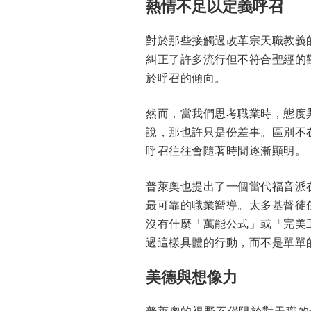
熱情不足以定義呼召
對於那些接觸過改革宗天職教義
糾正了許多流行但不符合聖經的
於呼召的傾向。
然而，當我們思考職業時，態度
說，那也許只是份差事。區別不
呼召往往會隨著時間逐漸顯明。
普萊奧也提出了一個當代福音派
最可靠的職業嚮導。太多基督徒
沒有什麼「萬能公式」或「完美
過這樣具體的行動，而不是單單
美德與想像力
普萊奧的視野不僅限於對天職的