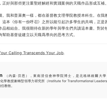
，正好與那些更注重聖經解經和實踐案例的天職作品形成互補
讀。我和普萊奧一樣，都在基督教文理學院教授本科生。在我
。這本《你有一份呼召》之所以能引起許多學生的共鳴，正是
作品相結合。我很期待在新的學年與學生們共讀這本書。對於
夠幫助基督徒建立以天職爲導向的思考方式。
Your Calling Transcends Your Job
.
n
（內森·芬恩），東南浸信會神學院博士，是北格林維爾大學（North 
文化學教授兼轉型領導力研究所（Institute for Transformational Lea
擔任教牧。