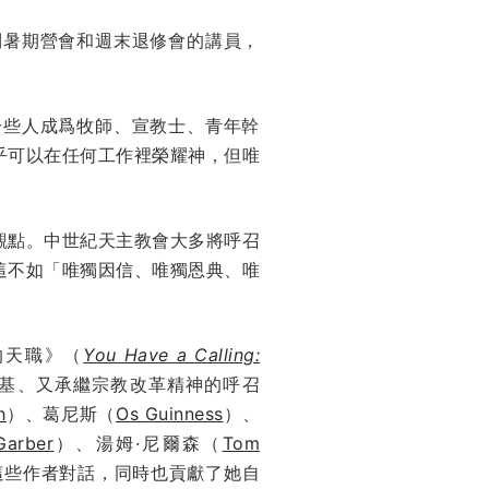
到暑期營會和週末退修會的講員，
一些人成爲牧師、宣教士、青年幹
乎可以在任何工作裡榮耀神，但唯
觀點。中世紀天主教會大多將呼召
這不如「唯獨因信、唯獨恩典、唯
。
你的天職》（
You Have a Calling:
基、又承繼宗教改革精神的呼召
h
）、葛尼斯（
Os Guinness
）、
Garber
）、湯姆·尼爾森（
Tom
這些作者對話，同時也貢獻了她自