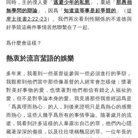
同時，主的僕人要「
逃避少年的私慾
」，棄絕「
那愚拙
無學問的辯論
」，因爲「
知道這等事是起爭競的
」（
提
摩太後書2:22-23
）。我們再次看到性關係的不道德與
好爭競這兩件事情居然聯繫在了一起。
爲什麼會這樣？
熱衷於流言蜚語的娛樂
多年來，我看到一些基督徒參與一些必須進行的爭辯，
我觀察到他們當中那些像基督的人經常會怎樣做：懷著
對美好事物的愛，也懷著對他們相信有錯之人福祉的
愛，但不是對爭論本身的愛。我見過那些我曾經認爲是
「爲真理而熱心」的人，到後來證明只是爲熱心的感覺
而熱心，這些人幾乎爲所有的事情爭論。隨著歲月的流
逝，我看到許多這樣的人暴露出自己的罪，他們內心隱
藏著深深的傷痕，以及往往堪稱醜惡的罪。一位年長的