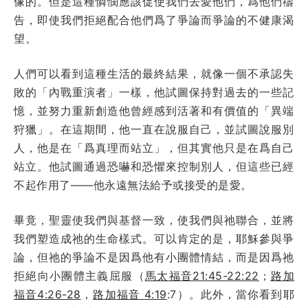
像的。但是這種憐憫應該促使我們去愛他們，爲他們禱
告，即使我們拒絕配合他們爲了爭論而爭論的不健康渴
望。
人們可以看到這種生活的最終結果，就像一個不承認失
敗的「內戰重演者」一樣，他試圖保持對過去的一些記
憶，並努力重新創造他曾經感到活著和有價值的「異端
狩獵」。在這期間，他一直在說服自己，並試圖說服別
人，他是在「爲真理而站立」，但其實他只是在爲自己
站立。他試圖通過恐嚇和恐懼來控制別人，但這些已經
不起作用了——他永遠無法給予或接受的是愛。
畢竟，聖靈使我們與基督一致，使我們與祂聯合，並將
我們塑造成祂的生命樣式。可以肯定的是，耶穌參與爭
論，但祂的爭論不是因爲他有小團體情結，而是因爲祂
拒絕向小團體主義屈服（
馬太福音21:45-22:22
；
路加
福音4:26-28
，
路加福音 4:19
:7）。此外，當你看到耶