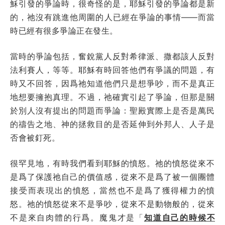
穌引發的爭論時，很奇怪的是，耶穌引發的爭論都是新
的，祂沒有跳進他周圍的人已經在爭論的事情——而當
時已經有很多爭論正在發生。
當時的爭論包括，奮銳黨人反對希律派、撒都該人反對
法利賽人，等等。耶穌有時回答他們有爭議的問題，有
時又不回答，因爲祂知道他們只是想爭吵，而不是真正
地想要擁抱真理。不過，祂確實引起了爭論，但那是關
於別人沒有提出的問題而爭論：聖殿實際上是否是萬民
的禱告之地、神的拯救目的是否延伸到外邦人、人子是
否會被釘死。
很罕見地，有時我們看到耶穌的憤怒。祂的憤怒從來不
是爲了保護祂自己的價值感，從來不是爲了被一個團體
接受而表現出的憤怒，當然也不是爲了獲得權力的憤
怒。祂的憤怒從來不是爭吵，從來不是動物般的，從來
不是來自肉體的行爲。魔鬼才是「
知道自己的時候不