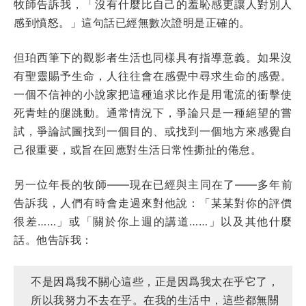
牧師告訴我，「沒有什麼比自己的羞恥感更讓人對別人
感到憤怒。」這句話已經無數次證明是正確的。
但珀西筆下的觀影者生活也同樣具有指導意義。如果沒
有聖靈賜予生命，人往往會在感覺中尋求生命的感覺。
一個不信神的小說家把這種追求比作是用電流的衝擊使
死青蛙的腿跳動。通常情況下，爭論只是一種絕望的嘗
試，爭論試圖找到一個目的、或找到一個地方來感覺自
己很重要，或旨在回應對生活日常性撕扯的倦怠。
另一位年長的牧師——現在已經與主同在了——多年前
告訴我，人們有時會走過來對他說：「某某對你的評價
很差……」或「關於你上週的講道……」以及其他什麼
話。他告訴我：
不是因爲我不關心這些，正是因爲我太在乎它了，
所以我努力不去在乎。在我的生活中，這些都無關