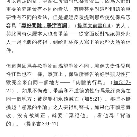
可以肯定的是，爭論在每個時代都會發生，因爲人們對
重要的問題會有不同的看法，有時甚至對這些問題的重
要性有不同的看法。但是聖經反覆提到那些使徒保羅形
容爲「
專好問難，爭辯言詞
」（
提摩太前書6:4
）的人，
與此同時保羅本人也會爭論——從當面反對拒絕與外邦
人一起吃飯的彼得，到給哥林多人寫下的那些火熱的信
件。
但這與因爲喜歡爭論而渴望爭論不同，就像夫妻性愛與
性狂歡也不一樣。事實上，保羅所警告的好爭競與性狂
歡完全來自同一個地方——「肉體的行爲」（
加5:17-
21
）。如果不悔改，爭論和不道德的性行爲最終會落在
同一個地方：被定罪和永遠滅亡（
加5:21
）。那些不斷
挑起「愚蠢的爭論」之人要得到警戒，如果他不願意悔
改、沒有被糾正，就要「棄絕他」，看他爲「背道
的」。（
提多書3:9-11
）