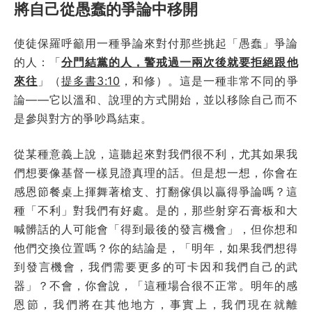
將自己從愚蠢的爭論中移開
使徒保羅呼籲用一種爭論來對付那些挑起「愚蠢」爭論
的人：「
分門結黨的人，警戒過一兩次後就要拒絕跟他
來往
」（
提多書3:10
，和修）。這是一種非常不同的爭
論——它以溫和、說理的方式開始，並以移除自己而不
是參與對方的爭吵爲結束。
從某種意義上說，這聽起來對我們很不利，尤其如果我
們想要像基督一樣見證真理的話。但是想一想，你會在
感恩節餐桌上揮舞著槍支、打翻傢俱以贏得爭論嗎？這
種「不利」對我們有好處。是的，那些射穿石膏板和大
喊髒話的人可能會「得到最後的發言機會」，但你想和
他們交換位置嗎？你的結論是，「明年，如果我們想得
到發言機會，我們需要更多的可卡因和我們自己的武
器」？不會，你會說，「這種場合很不正常。明年的感
恩節，我們將在其他地方，事實上，我們現在就離