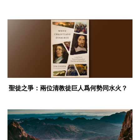
聖徒之爭：兩位清教徒巨人爲何勢同水火？