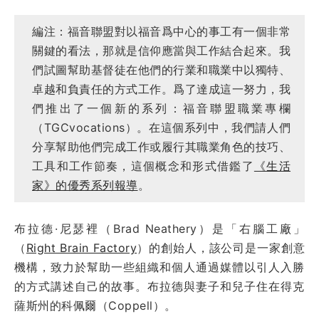
編注：福音聯盟對以福音爲中心的事工有一個非常
關鍵的看法，那就是信仰應當與工作結合起來。我
們試圖幫助基督徒在他們的行業和職業中以獨特、
卓越和負責任的方式工作。爲了達成這一努力，我
們推出了一個新的系列：福音聯盟職業專欄
（TGCvocations）。在這個系列中，我們請人們
分享幫助他們完成工作或履行其職業角色的技巧、
工具和工作節奏，這個概念和形式借鑑了
《生活
家》的優秀系列報導
。
布拉德·尼瑟裡（Brad Neathery）是「右腦工廠」
（
Right Brain Factory
）的創始人，該公司是一家創意
機構，致力於幫助一些組織和個人通過媒體以引人入勝
的方式講述自己的故事。布拉德與妻子和兒子住在得克
薩斯州的科佩爾（Coppell）。