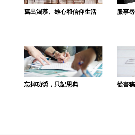
寫出渴慕、雄心和信仰生活
服事尋
忘掉功勞，只記恩典
從書稿