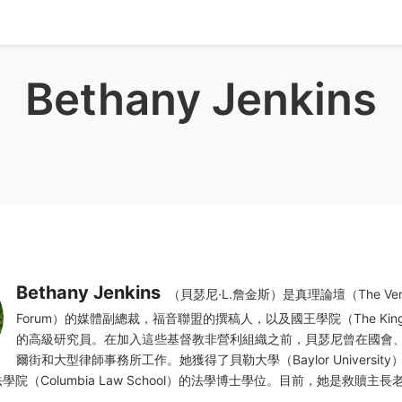
Bethany Jenkins
Bethany Jenkins
（貝瑟尼·L.詹金斯）是真理論壇（The Veri
Forum）的媒體副總裁，福音聯盟的撰稿人，以及國王學院（The King's 
的高級研究員。在加入這些基督教非營利組織之前，貝瑟尼曾在國會
爾街和大型律師事務所工作。她獲得了貝勒大學（Baylor Universit
學院（Columbia Law School）的法學博士學位。目前，她是救贖主