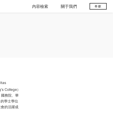
內容檢索
關于我們
奉獻
tas
College）
、國務院、華
y）的學士學位
長老會的活躍成