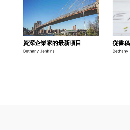
資深企業家的最新項目
從書稿
Bethany Jenkins
Bethany 