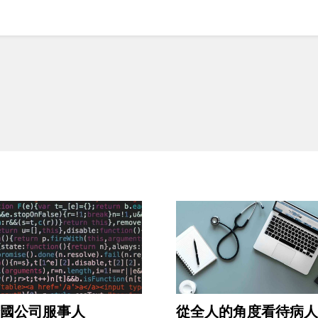
國公司服事人
從全人的角度看待病人