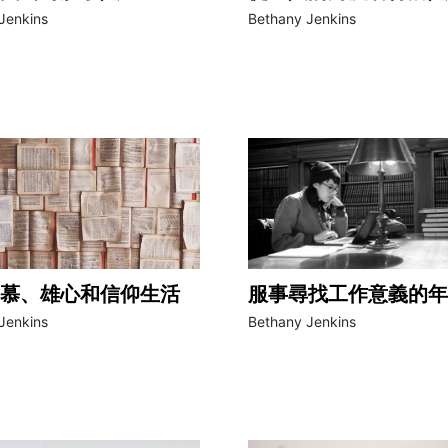
Jenkins
Bethany Jenkins
慕、雄心和信仰生活
服事尋找工作意義的年
Jenkins
Bethany Jenkins