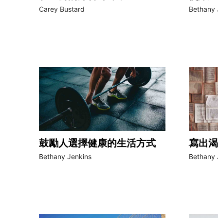
Carey Bustard
Bethany 
鼓勵人選擇健康的生活方式
寫出渴
Bethany Jenkins
Bethany 