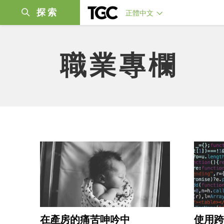
探索
正體中文
職業專欄
在產房的痛苦呻吟中
使用跨