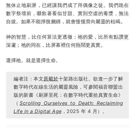
無休止地刷屏，已經讓我們成了拜偶像之徒。我們跪在
數字祭壇前，啜飲著看似甘甜、實則空虛的毒漿，無法
自拔。如果不能掙脫捆綁，就會慢慢滑向屬靈的枯竭。
神的智慧，比任何算法更透徹；祂的愛，比所有點讚更
深邃；祂的同在，比屏幕裡任何熱鬧更真實。
選擇祂。就是選擇生命。
編者注：本文
原載於
十架路出版社。欲進一步了解
數字時代在線生活的屬靈風險，可參閱福音聯盟出
版的新書《刷屏至死：在數字時代重拾真實生命》
（
Scrolling Ourselves to Death: Reclaiming
Life in a Digital Age
，2025 年 4 月）。