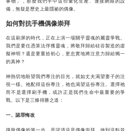
事物」，那麼我們手中這些量化生產、連接網絡的設
備，無疑是歷史上最隱祕的偶像。
如何對抗手機偶像崇拜
在這刷屏的時代，正在上演一場關乎靈魂的屬靈爭戰。
我們是要任憑算法俘獲靈魂，將敬拜歸給硅谷製造的虛
擬神明？還是要重拾初心，更忠實地將注意力歸給獨一
的真神？
神熱切地盼望我們專注的目光，就如丈夫渴望妻子的注
視一樣。祂配得這份專注，祂也渴望這份專注。選擇祂
而不是選擇刷手機，或許正是我們生命中最重要的爭
戰。以下是三條得勝之道：
一、認罪悔改
掙脫偶像的第一步，是認清這是偶像崇拜。做到這點並