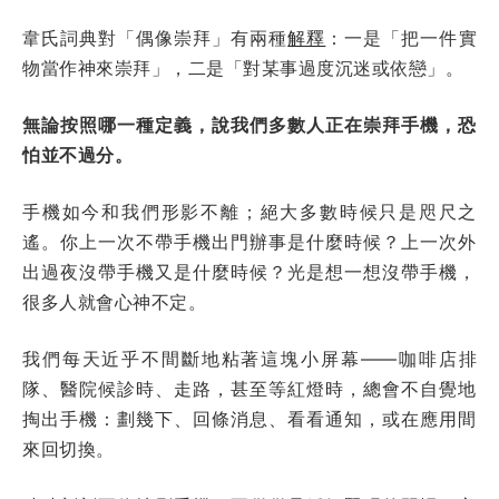
韋氏詞典對「偶像崇拜」有兩種
解釋
：一是「把一件實
物當作神來崇拜」，二是「對某事過度沉迷或依戀」。
無論按照哪一種定義，說我們多數人正在崇拜手機，恐
怕並不過分。
手機如今和我們形影不離；絕大多數時候只是咫尺之
遙。你上一次不帶手機出門辦事是什麼時候？上一次外
出過夜沒帶手機又是什麼時候？光是想一想沒帶手機，
很多人就會心神不定。
我們每天近乎不間斷地粘著這塊小屏幕——咖啡店排
隊、醫院候診時、走路，甚至等紅燈時，總會不自覺地
掏出手機：劃幾下、回條消息、看看通知，或在應用間
來回切換。