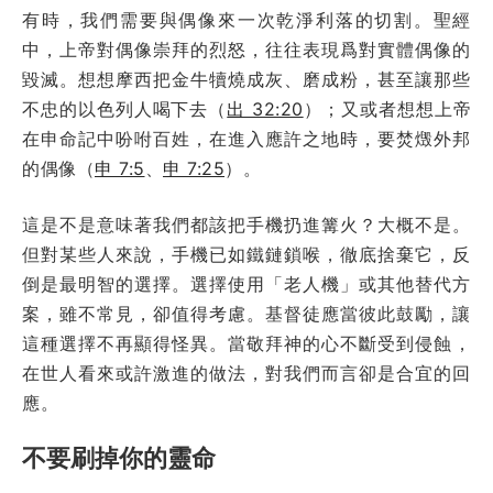
有時，我們需要與偶像來一次乾淨利落的切割。聖經
中，上帝對偶像崇拜的烈怒，往往表現爲對實體偶像的
毀滅。想想摩西把金牛犢燒成灰、磨成粉，甚至讓那些
不忠的以色列人喝下去（
出 32:20
）；又或者想想上帝
在申命記中吩咐百姓，在進入應許之地時，要焚燬外邦
的偶像（
申 7:5
、
申 7:25
）。
這是不是意味著我們都該把手機扔進篝火？大概不是。
但對某些人來說，手機已如鐵鏈鎖喉，徹底捨棄它，反
倒是最明智的選擇。選擇使用「老人機」或其他替代方
案，雖不常見，卻值得考慮。基督徒應當彼此鼓勵，讓
這種選擇不再顯得怪異。
當敬拜神的心不斷受到侵蝕，
在世人看來或許激進的做法，對我們而言卻是合宜的回
應。
不要刷掉你的靈命