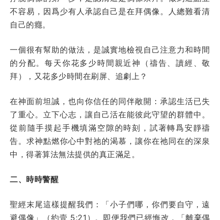
不容易，因爲少有人承認自己是在拜偶像。人總難看清
自己的癮。
一個很有幫助的做法，是誠實地檢視自己注意力和時間
的分配。每天你花多少時間親近神（禱告、讀經、敬
拜），又花多少時間在刷屏、追劇上？
在神面前坦誠，也向你信任的同伴敞開：承認生活已失
了重心。立下心志，讓自己活在能彼此守望的群體中。
從前隨手摸起手機填滿空隙的時刻，試著轉爲安靜禱
告。求神點燃你心中對祂的渴慕，讓你在祂同在的深泉
中，得著算法無法提供的真正滿足。
二、時時警醒
聖經末尾這樣提醒我們：「小子們哪，你們要自守，遠
避偶像」（約壹 5:21）。即便我們已經悔改，「離棄偶