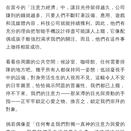
在當今的「注意力經濟」中，讓目光停留得越久，公司
賺到的錢就越多。只要人們不斷盯著設備、應用、遊戲
和流媒體內容，科技公司就能持續獲利。因此，他們有
充分的理由把智能手機設計得盡可能讓人上癮，它像配
偶或孩子般強烈渴求我們的關注。而且，他們在這件事
上做得相當成功。
看看你周圍的公共空間：候診室、咖啡館、任何需要排
隊的地方吧。幾乎所有人都保持同一姿態：低頭凝視手
中的設備，對身旁活生生的人視而不見。這幅令人不安
的日常圖景，恰恰揭示問題的普遍性。我們都已上癮，
停不下來。我們的注意力——那呆滯的目光與滑動的手
指——正牢牢鎖定心愛之物。換言之，鎖定我們崇拜的
對象。
倘若偶像是「任何奪走我們對獨一真神的注意力與愛的