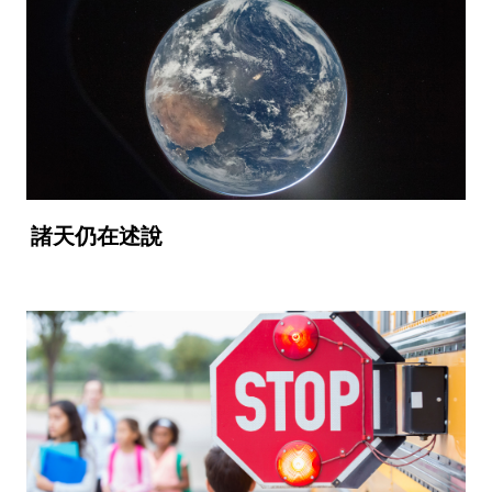
諸天仍在述說