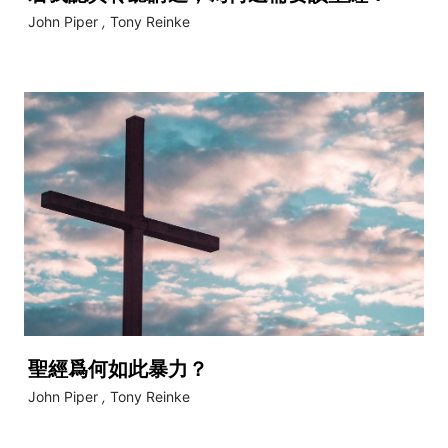
John Piper
,
Tony Reinke
聖經爲何如此暴力？
John Piper
,
Tony Reinke