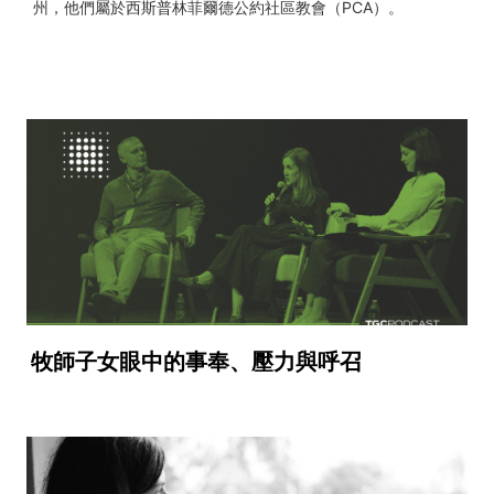
州，他們屬於西斯普林菲爾德公約社區教會（PCA）。
牧師子女眼中的事奉、壓力與呼召