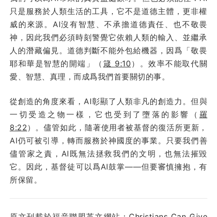
只是服務於人類生活的工具，它不是道德主體，更非權
威的來源。AI沒有智慧、不承擔道德責任、也不敬畏
神，因此我們必須時刻警覺它依賴人類的輸入、並繼承
人的潛藏偏見。道德判斷不能外包給機器，因爲「敬畏
耶和華是智慧的開端」（
箴 9:10
）。效率不能取代關
愛、智慧、真理，而成爲我們首要關切的事。
從創造的角度來看，AI彰顯了人類非凡的創造力。但與
一切受造之物一樣，它也受到了墮落的影響（
羅
8:22
）。儘管如此，隨著使用者被基督的復活所更新，
AI仍可被引導，轉而服務於神國度的事業。只要我們善
儘管家之責，AI既無法拯救我們的文明，也無法摧毀
它。因此，基督徒可以爲AI鼓掌——但要審慎擁抱，有
所保留。
原文刊載於福音聯盟英文網站：
Christians Can Give