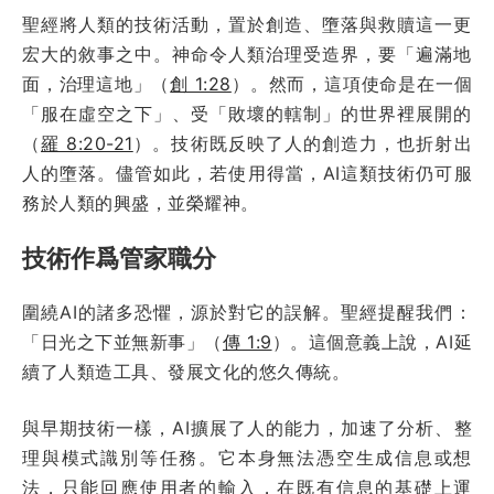
聖經將人類的技術活動，置於創造、墮落與救贖這一更
宏大的敘事之中。神命令人類治理受造界，要「遍滿地
面，治理這地」（
創 1:28
）。然而，這項使命是在一個
「服在虛空之下」、受「敗壞的轄制」的世界裡展開的
（
羅 8:20-21
）。技術既反映了人的創造力，也折射出
人的墮落。儘管如此，若使用得當，AI這類技術仍可服
務於人類的興盛，並榮耀神。
技術作爲管家職分
圍繞AI的諸多恐懼，源於對它的誤解。聖經提醒我們：
「日光之下並無新事」（
傳 1:9
）。這個意義上說，AI延
續了人類造工具、發展文化的悠久傳統。
與早期技術一樣，AI擴展了人的能力，加速了分析、整
理與模式識別等任務。它本身無法憑空生成信息或想
法，只能回應使用者的輸入，在既有信息的基礎上運