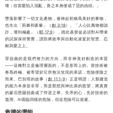
壞；但當愛陷入混亂，善之本身便成了惡的由頭。」
墮落影響了一切文化產物，連神起初稱爲美好的事物，
也生出「荊棘和蒺藜」（
創 3:18
）。「人心比萬物都詭
詐，壞到極處」（
耶 17:9
），因此基督徒必須對AI帶來
的試探保持警覺，謹防將效率與自動化凌駕於智慧、忍
耐與愛之上。
罪扭曲的是我們努力的方向，而非神美好創造的本質
——這種對立是倫理層面的，不是形而上的。當技術被
奉爲終極、被寄望於它所無法兌現的承諾，危險便隨之
而來。巴別塔的故事（
創 11:1-9
）正是明證：人類建造
的能力本身並非罪，而是那想與神比肩的慾望，將真實
的蒙召恩賜扭曲成了悖逆之舉。失序的心，先於技術的
濫用。AI面臨同樣的危險，但這危險可以規避。
救贖的潛能