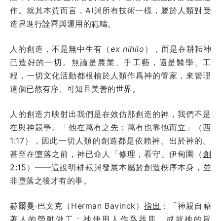
作。就其本質而言，AI與所有技術一樣，屬於人類對受
造界進行詮釋與運用的範疇。
人的創造，不是無中生有（
ex nihilo
），而是在耕耘神
已造好的一切。無論是農業、手工藝，還是醫學、工
程，一切文化活動都根植於人類作爲神的管家，來管理
這個已然有序、可知且美善的世界。
人的創造力映射出我們是在效仿那創造的神，我們不是
在與神競爭。「他在萬有之先；萬有也靠他而立」（西
1:17），因此一切人類的創造都是依賴神、出於神的。
甚至在墮落之前，神已命人「修理，看守」伊甸園（
創
2:15
）——這說明耕耘與發展本屬於創造秩序本身，並
非墮落之後才有的事。
赫爾曼·巴文克（Herman Bavinck）
指出
：「神親自藉
著人的勞動做工；祂使用人作爲器皿，成就祂的旨