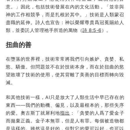
意。」因此，包括技術發展在內的文化活動，「並非與
神的工作相競爭，而是扎根於其中。」技術是人類蒙召
盡職的延伸。詩人也宣告：神以榮耀尊貴爲冠冕賜給人
類，並委託人管理祂手所造的萬物（
詩 8:5-6
）。
扭曲的善
在墮落的世界裡，技術常常將我們引向嫉妒、貪婪、私
慾、驕傲。但問題並不在於技術本身，而在於扭曲的慾
望敗壞了技術的使用，使其背離了美善的目標而轉向毀
滅。
和其他技術一樣，AI只是放大了人類生活中早已存在的
東西——我們的動機、偏見，以及最根本的，那些失序
的愛。奧古斯丁就犀利地
指出
：「貪婪的人爲了愛金子
而拋棄正義。金子本無罪，但是人有罪。每個被造物都
是這樣的。雖然這是好的，但對它的愛可以好，也可以