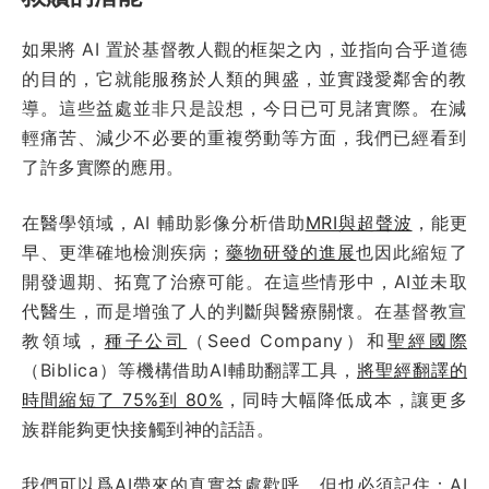
如果將 AI 置於基督教人觀的框架之內，並指向合乎道德
的目的，它就能服務於人類的興盛，並實踐愛鄰舍的教
導。這些益處並非只是設想，今日已可見諸實際。在減
輕痛苦、減少不必要的重複勞動等方面，我們已經看到
了許多實際的應用。
在醫學領域，AI 輔助影像分析借助
MRI與超聲波
，能更
早、更準確地檢測疾病；
藥物研發的進展
也因此縮短了
開發週期、拓寬了治療可能。在這些情形中，AI並未取
代醫生，而是增強了人的判斷與醫療關懷。在基督教宣
教領域，
種子公司
（Seed Company）和
聖經國際
（Biblica）等機構借助AI輔助翻譯工具，
將聖經翻譯的
時間縮短了 75%到 80%
，同時大幅降低成本，讓更多
族群能夠更快接觸到神的話語。
我們可以爲AI帶來的真實益處歡呼。但也必須記住：AI