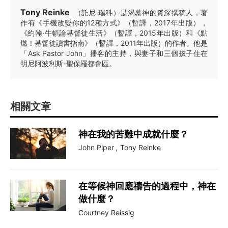
Tony Reinke
（託尼·瑞科）是渴慕神的資深撰稿人，著
作有《手機改變你的12種方式》（暫譯，2017年出版），
《約翰·牛頓論基督徒生活》（暫譯，2015年出版）和《點
燃！基督徒讀書指南》（暫譯，2011年出版）的作者。他是
「Ask Pastor John」播客的主持，與妻子和三個孩子住在
明尼阿波利斯-聖保羅都會區。
相關文章
神在我的苦難中成就什麼？
John Piper
,
Tony Reinke
在等候神回應禱告的過程中，神在
做什麼？
Courtney Reissig