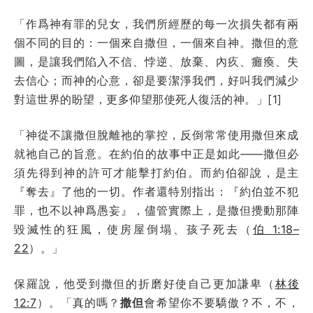
「作爲神有罪的兒女，我們所經歷的每一次損失都有兩
個不同的目的：一個來自撒但，一個來自神。撒但的意
圖，是讓我們陷入不信、悖逆、放棄、內疚、癱瘓、失
去信心；而神的心意，卻是要潔淨我們，好叫我們減少
對這世界的盼望，更多仰望那使死人復活的神。」[1]
「神從不讓撒但脫離祂的掌控，反倒常常使用撒但來成
就祂自己的旨意。在約伯的故事中正是如此——撒但必
須先得到神的許可才能擊打約伯。而約伯卻說，是主
『奪去』了他的一切。作者還特別指出：『約伯並不犯
罪，也不以神爲愚妄』，儘管實際上，是撒但攪動那陣
毀滅性的狂風，使房屋倒塌、孩子死去（
伯 1:18–
22
）。」
保羅說，他受到撒但的折磨好使自己更加謙卑（
林後
12:7
）。「真的嗎？
撒但
會希望你不要驕傲？不，不，