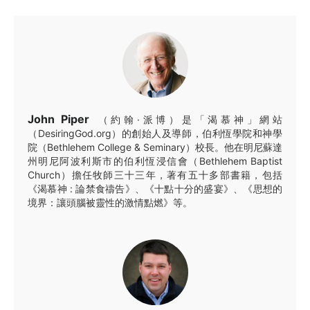
John Piper
（約翰·派博）是「渴慕神」網站
（DesiringGod.org）的創始人及導師，伯利恆學院和神學
院（Bethlehem College & Seminary）校長。他在明尼蘇達
州明尼阿波利斯市的伯利恆浸信會（Bethlehem Baptist
Church）擔任牧師三十三年，著有五十多部書籍，包括
《渴慕神 : 論禁食禱告》、《十點十分的盛宴》、《思想的
境界：讓頭腦被靈性的激情點燃》等。