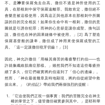
不。是
神
要保羅免去自高。撒但不過是神所使用的工
具，在那根刺中保守保羅遠離罪。我敢肯定，撒但絕不
會樂意被這樣使用，因爲這正與他原本在那根刺中所圖
謀的目的完全相反！如果你生命中有一根刺，撒但的意
圖就是引誘你犯罪；而神的心意卻是讓你成聖。換句話
說，撒但也在神的因果鏈條中被使用。」[2] 爲了塑造
保羅基督般的謙卑，撒但成了神用來使保羅成聖的工
具。「這一定讓撒但咬牙切齒！」[3]
因此，神允許撒但「用極其痛苦的毒瘡擊打約伯——也
許就像纖維肌痛症那樣。」雖然我們不知道這些毒瘡持
續了多久，但它們確實將約伯逼到了「信心的邊緣」。
然而，「神在最後幾章及時地顯現，將約伯從絕望中救
拔出來。」《約伯記》帶給我們兩個強烈的提醒：
「它迫使我們正視一個事實：我們的苦難完全在神主
權的掌管之下，儘管撒但確實參與其中。」是耶和華