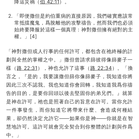
降這災禍（
伯 42:11
）。
「即便撒但是約伯重病的直接原因，我們確實應該常
常抵擋魔鬼，爲脫離他的攻擊禱告，然而我們也必須
始終要降服於這樣一個真理：神對撒但擁有絕對的主
權。」[4]
「神對撒但或人行事的任何許可，都包含在祂終極的計
劃與全然的掌權之中。」撒但曾請求篩彼得像篩麥子一
樣（
路 22:31
），神也允許了這事（
路 22:34
）。「換
言之，『是的，我要讓撒但篩你像篩麥子，我知道你將
因此三次不認我。我也知道你會回轉，我知道我爲你禱
告的目的，是要你回頭以後去堅固你的弟兄們。』就算
是神在許可，祂也是照著自己的旨意在許可。當你允許
一件事發生，而你知道它將帶來什麼、會造成何種結
果，卻仍然決定允許它——如果你是神——你就是在智
慧地許可。這許可就會完全契合到你整體的計劃與作爲
中。」