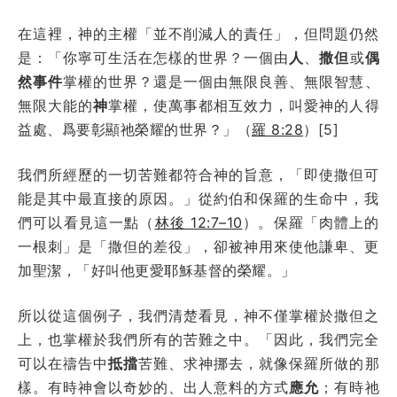
在這裡，神的主權「並不削減人的責任」，但問題仍然
是：「你寧可生活在怎樣的世界？一個由
人
、
撒但
或
偶
然事件
掌權的世界？還是一個由無限良善、無限智慧、
無限大能的
神
掌權，使萬事都相互效力，叫愛神的人得
益處、爲要彰顯祂榮耀的世界？」（
羅 8:28
）[5]
我們所經歷的一切苦難都符合神的旨意，「即使撒但可
能是其中最直接的原因。」從約伯和保羅的生命中，我
們可以看見這一點（
林後 12:7–10
）。保羅「肉體上的
一根刺」是「撒但的差役」，卻被神用來使他謙卑、更
加聖潔，「好叫他更愛耶穌基督的榮耀。」
所以從這個例子，我們清楚看見，神不僅掌權於撒但之
上，也掌權於我們所有的苦難之中。「因此，我們完全
可以在禱告中
抵擋
苦難、求神挪去，就像保羅所做的那
樣。有時神會以奇妙的、出人意料的方式
應允
；有時祂