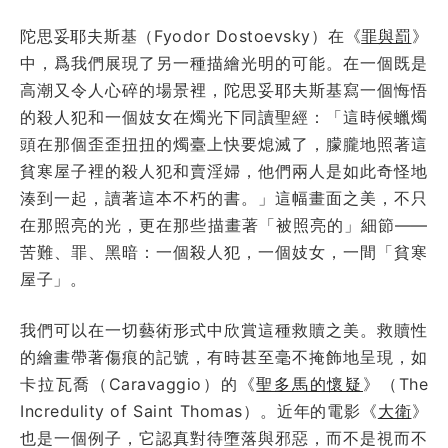
陀思妥耶夫斯基（Fyodor Dostoevsky）在《
罪與罰
》
中，爲我們展現了另一種描繪光明的可能。在一個既是
高潮又令人心碎的場景裡，陀思妥耶夫斯基寫一個悔悟
的殺人犯和一個妓女在燭光下同讀聖經：「這時候蠟燭
頭在那個歪歪扭扭的燭臺上快要熄滅了，朦朧地照著這
貧寒屋子裡的殺人犯和賣淫婦，他們兩人是如此奇怪地
湊到一起，讀著這本不朽的書。」這幅畫面之美，不只
在那照亮的光，更在那些描畫著「被照亮的」細節——
苦難、罪、黑暗：一個殺人犯，一個妓女，一間「貧寒
屋子」。
我們可以在一切藝術形式中欣賞這種救贖之美。救贖性
的繪畫帶著傷痕的記號，有時甚至毫不掩飾地呈現，如
卡拉瓦喬（Caravaggio）的《
聖多馬的懷疑
》（The
Incredulity of Saint Thomas）。近年的電影《
大衛
》
也是一個例子，它認真對待墮落與邪惡，而不是視而不