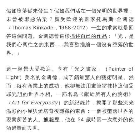
假如墮落從未發生？假如我們活在一個光明的世界裡，
未曾被邪惡沾染？廣受歡迎的畫家托馬斯·金凱德
（Thomas Kinkade，1958-2012）一生的求索就是回
答這個問題。金凱德曾這樣
描述自己的作品
：「光，是
我們心嚮往之的東西……我喜歡描繪一個沒有墮落的世
界。」
這一願景大受歡迎。享有「光之畫家」（Painter of
Light）美名的金凱德，成了銷量驚人的藝術明星。然
而，縱有商業上的成功，他卻無法用畫筆塗抹掉這個受
罪咒詛的世界本相。一部名爲《獻給所有人的藝術》
（
Art for Everybody
）的新紀錄片，
揭開
了那些流光
溢彩的小屋與燈塔背後隱藏的東西：一個被墮落世界的
現實所苦的人。
據報導
，他在 54 歲時因一次意外的飲
酒過量而去世。