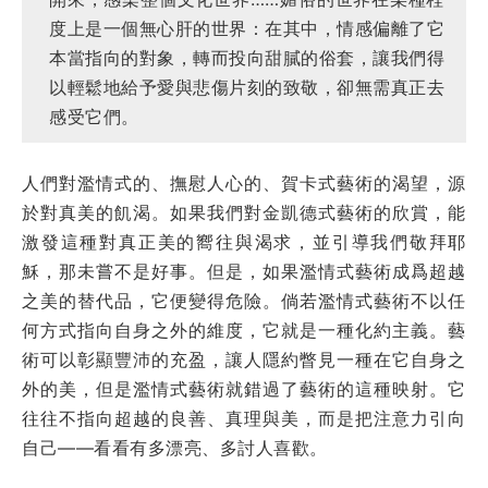
度上是一個無心肝的世界：在其中，情感偏離了它
本當指向的對象，轉而投向甜膩的俗套，讓我們得
以輕鬆地給予愛與悲傷片刻的致敬，卻無需真正去
感受它們。
人們對濫情式的、撫慰人心的、賀卡式藝術的渴望，源
於對真美的飢渴。如果我們對金凱德式藝術的欣賞，能
激發這種對真正美的嚮往與渴求，並引導我們敬拜耶
穌，那未嘗不是好事。但是，如果濫情式藝術成爲超越
之美的替代品，它便變得危險。倘若濫情式藝術不以任
何方式指向自身之外的維度，它就是一種化約主義。藝
術可以彰顯豐沛的充盈，讓人隱約瞥見一種在它自身之
外的美，但是濫情式藝術就錯過了藝術的這種映射。它
往往不指向超越的良善、真理與美，而是把注意力引向
自己——看看有多漂亮、多討人喜歡。