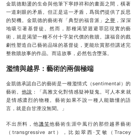
金凱德動盪的生命與他筆下寧靜祥和的畫面之間，橫著
一道刺眼的矛盾。但正是這一矛盾，爲我們提供了反思
的契機。金凱德的藝術有「典型的福音派」
之譽
，深深
地吸引著基督徒。然而，那種渴望迴避罪惡現實的藝
術，就是渴望一種不付十字架代價的救贖。讓福音的戲
劇性塑造自己藝術品味的基督徒，更能欣賞那些講述完
整救贖故事的作品。而這故事，必然包含墮落。
濫情與越界：藝術的兩個極端
金凱德承認自己的藝術是一種濫情式（sentimental）的
藝術。
他說
：「高雅文化對情感疑神疑鬼。可人本來就
是情感濃烈的物種。藝術如果不說一種人能聽懂的語
言，就是自甘湮沒無聞。」
不出所料，他
譏笑
他藝術生涯中風行的那些越界藝術
（transgressive art），比如翠西·艾敏（Tracey