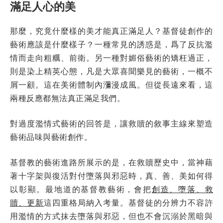
滿足人心的美
那麼，究竟什麼樣的美才能真正滿足人？基督徒創作的
藝術應該是什麼樣子？一種常見的誘惑是，爲了反抗濫
情而走向粗糲、前衛。另一種對媚俗藝術的矯枉過正，
則是染上精英心態，凡是大眾喜聞樂見的藝術，一概不
屑一顧。這在美術體制內瀰漫成風。但從長遠來看，這
兩種反應都無法真正滿足我們。
對過度濫情式藝術的回答是，讓救贖的敘事主線來塑造
藝術品味與藝術創作。
基督教的藝術進路所展示的是，在救贖歷史中，當神藉
著十字架與復活對付墮落與邪惡時，真、善、美如何得
以彰顯。最地道的基督教藝術，會把
創造、墮落、救
贖、更新
這四重格局納入考量。基督徒的分辨力不容許
用濫情的方式抹去墮落與邪惡，但也不會沉溺於黑暗與