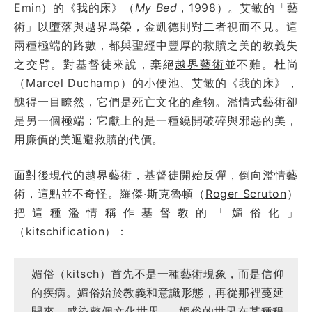
Emin）的《我的床》（
My Bed
，1998）。艾敏的「藝
術」以墮落與越界爲榮，金凱德則對二者視而不見。這
兩種極端的路數，都與聖經中豐厚的救贖之美的教義失
之交臂。對基督徒來說，棄絕
越界藝術
並不難。杜尚
（Marcel Duchamp）的小便池、艾敏的《我的床》，
醜得一目瞭然，它們是死亡文化的產物。濫情式藝術卻
是另一個極端：它獻上的是一種繞開破碎與邪惡的美，
用廉價的美迴避救贖的代價。
面對後現代的越界藝術，基督徒開始反彈，倒向濫情藝
術，這點並不奇怪。羅傑·斯克魯頓（
Roger Scruton
）
把這種濫情稱作基督教的「媚俗化」
（kitschification）：
媚俗（kitsch）首先不是一種藝術現象，而是信仰
的疾病。媚俗始於教義和意識形態，再從那裡蔓延
開來，感染整個文化世界……媚俗的世界在某種程