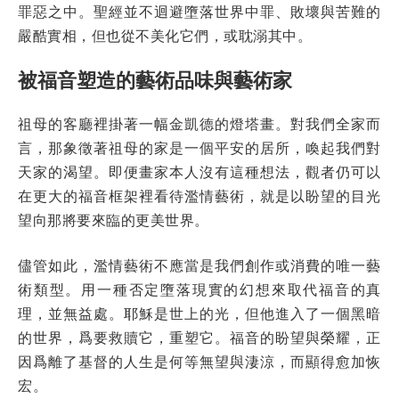
罪惡之中。聖經並不迴避墮落世界中罪、敗壞與苦難的
嚴酷實相，但也從不美化它們，或耽溺其中。
被福音塑造的藝術品味與藝術家
祖母的客廳裡掛著一幅金凱德的燈塔畫。對我們全家而
言，那象徵著祖母的家是一個平安的居所，喚起我們對
天家的渴望。即便畫家本人沒有這種想法，觀者仍可以
在更大的福音框架裡看待濫情藝術，就是以盼望的目光
望向那將要來臨的更美世界。
儘管如此，濫情藝術不應當是我們創作或消費的唯一藝
術類型。用一種否定墮落現實的幻想來取代福音的真
理，並無益處。耶穌是世上的光，但他進入了一個黑暗
的世界，爲要救贖它，重塑它。福音的盼望與榮耀，正
因爲離了基督的人生是何等無望與淒涼，而顯得愈加恢
宏。