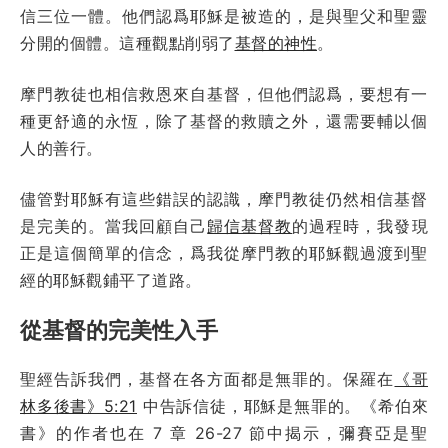
信三位一體。他們認爲耶穌是被造的，是與聖父和聖靈
分開的個體。這種觀點削弱了
基督的神性
。
摩門教徒也相信救恩來自基督，但他們認爲，要想有一
種更舒適的永恆，除了基督的救贖之外，還需要輔以個
人的善行。
儘管對耶穌有這些錯誤的認識，摩門教徒仍然相信基督
是完美的。當我回顧自己
歸信基督教
的過程時，我發現
正是這個簡單的信念，爲我從摩門教的耶穌觀過渡到聖
經的耶穌觀鋪平了道路。
從基督的完美性入手
聖經告訴我們，基督在各方面都是無罪的。保羅在
《哥
林多後書》5:21
中告訴信徒，耶穌是無罪的。《希伯來
書》的作者也在 7 章 26-27 節中揭示，彌賽亞是聖