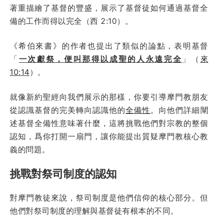
著重描繪了基督的豐盛，展示了基督徒如何通過基督全
備的工作而得以完全（西 2:10）。
《希伯來書》的作者也提出了類似的論點，表明基督
「
一次獻祭，便叫那得以成聖的人永遠完全
」（
來
10:14
）。
就像新約聖經向我們展示的那樣，你要引導摩門教朋友
從認識基督的完美轉向認識他的
全備性
。向他們詳細闡
述基督全備性意味著什麼，這將挑戰他們對宗教的整個
認知，爲你打開一扇門，讓你能提出質疑摩門教核心教
義的問題。
挑戰對祭司制度的認知
對摩門教徒來說，祭司制度是他們信仰的核心部分。但
他們對祭司制度的理解與基督徒有根本的不同。