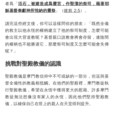
者爲「
活石，被建造成爲靈宮，作聖潔的祭司，藉著耶
穌基督奉獻神所悅納的靈祭
」（
彼前 2:5
）。
讀完這些經文後，你可以這樣問你的朋友：「既然全備
的救主以他永恆的權柄建立了他的祭司制度，怎麼可能
會出現大背道教呢？基督親口說教會將會存留，連陰間
的權柄也不能勝過它，那麼祭司制度又怎麼可能會失傳
呢？」
挑戰對聖殿教儀的認識
聖殿教儀是摩門教信仰中不可或缺的一部分，但這與基
督全備性的教義相抵觸。在他們的聖殿裡，摩門教徒執
行聖殿教儀，希望在永恆中獲得更大的慰藉。許多摩門
教徒無法想像沒有家人的永恆，因此他們堅持聖殿教
儀，以確保自己在世上的親人在天堂得到提升。