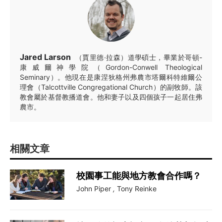
Jared Larson
（賈里德·拉森）道學碩士，畢業於哥頓-
康威爾神學院（Gordon-Conwell Theological
Seminary）。他現在是康涅狄格州弗農市塔爾科特維爾公
理會（Talcottville Congregational Church）的副牧師。該
教會屬於基督教播道會。他和妻子以及四個孩子一起居住弗
農市。
相關文章
校園事工能與地方教會合作嗎？
John Piper
,
Tony Reinke