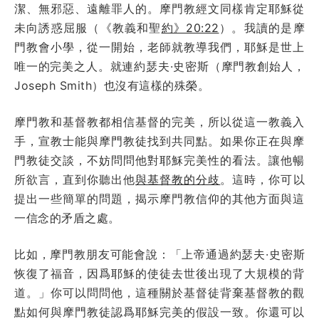
潔、無邪惡、遠離罪人的。摩門教經文同樣肯定耶穌從
未向誘惑屈服（《教義和聖
約》20:22
）。我讀的是摩
門教會小學，從一開始，老師就教導我們，耶穌是世上
唯一的完美之人。就連約瑟夫·史密斯（摩門教創始人，
Joseph Smith）也沒有這樣的殊榮。
摩門教和基督教都相信基督的完美，所以從這一教義入
手，宣教士能與摩門教徒找到共同點。如果你正在與摩
門教徒交談，不妨問問他對耶穌完美性的看法。讓他暢
所欲言，直到你聽出他
與基督教的分歧
。這時，你可以
提出一些簡單的問題，揭示摩門教信仰的其他方面與這
一信念的矛盾之處。
比如，摩門教朋友可能會說：「上帝通過約瑟夫·史密斯
恢復了福音，因爲耶穌的使徒去世後出現了大規模的背
道。」你可以問問他，這種關於基督徒背棄基督教的觀
點如何與摩門教徒認爲耶穌完美的假設一致。你還可以