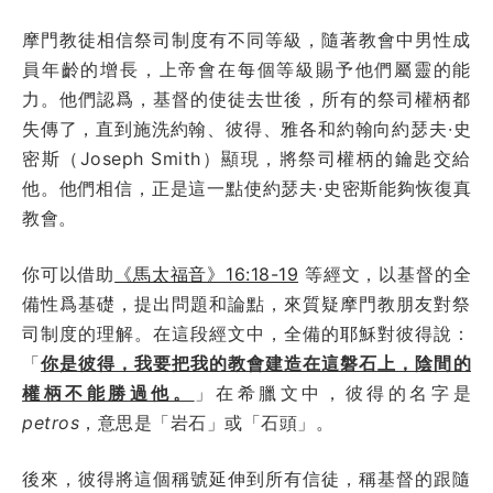
摩門教徒相信祭司制度有不同等級，隨著教會中男性成
員年齡的增長，上帝會在每個等級賜予他們屬靈的能
力。他們認爲，基督的使徒去世後，所有的祭司權柄都
失傳了，直到施洗約翰、彼得、雅各和約翰向約瑟夫·史
密斯（Joseph Smith）顯現，將祭司權柄的鑰匙交給
他。他們相信，正是這一點使約瑟夫·史密斯能夠恢復真
教會。
你可以借助
《馬太福音》16:18-19
等經文，以基督的全
備性爲基礎，提出問題和論點，來質疑摩門教朋友對祭
司制度的理解。在這段經文中，全備的耶穌對彼得說：
「
你是彼得，我要把我的教會建造在這磐石上，陰間的
權柄不能勝過他。
」在希臘文中，彼得的名字是
petros
，意思是「岩石」或「石頭」。
後來，彼得將這個稱號延伸到所有信徒，稱基督的跟隨