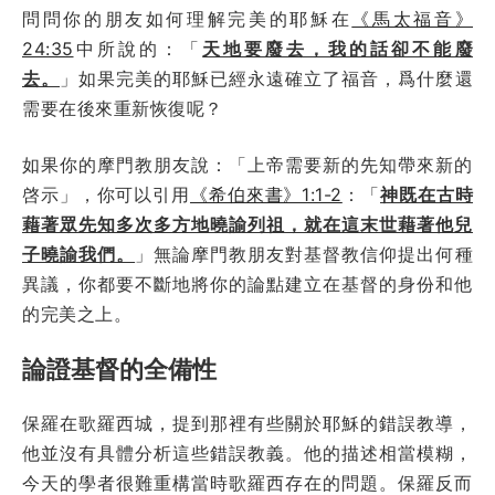
問問你的朋友如何理解完美的耶穌在
《馬太福音》
24:35
中所說的：「
天地要廢去，我的話卻不能廢
去。
」如果完美的耶穌已經永遠確立了福音，爲什麼還
需要在後來重新恢復呢？
如果你的摩門教朋友說：「上帝需要新的先知帶來新的
啓示」，你可以引用
《希伯來書》1:1-2
：「
神既在古時
藉著眾先知多次多方地曉諭列祖，就在這末世藉著他兒
子曉諭我們。
」無論摩門教朋友對基督教信仰提出何種
異議，你都要不斷地將你的論點建立在基督的身份和他
的完美之上。
論證基督的全備性
保羅在歌羅西城，提到那裡有些關於耶穌的錯誤教導，
他並沒有具體分析這些錯誤教義。他的描述相當模糊，
今天的學者很難重構當時歌羅西存在的問題。保羅反而