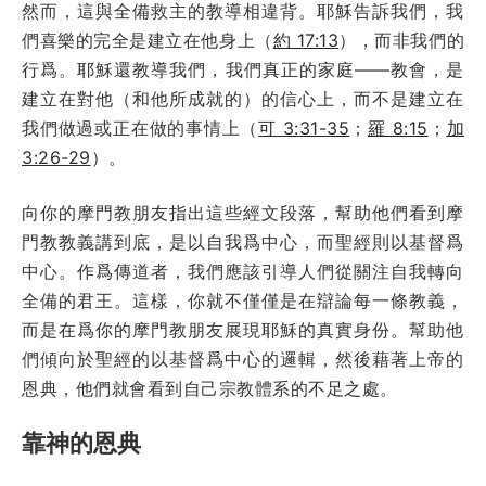
然而，這與全備救主的教導相違背。耶穌告訴我們，我
們喜樂的完全是建立在他身上（
約 17:13
），而非我們的
行爲。耶穌還教導我們，我們真正的家庭——教會，是
建立在對他（和他所成就的）的信心上，而不是建立在
我們做過或正在做的事情上（
可 3:31-35
；
羅 8:15
；
加
3:26-29
）。
向你的摩門教朋友指出這些經文段落，幫助他們看到摩
門教教義講到底，是以自我爲中心，而聖經則以基督爲
中心。作爲傳道者，我們應該引導人們從關注自我轉向
全備的君王。這樣，你就不僅僅是在辯論每一條教義，
而是在爲你的摩門教朋友展現耶穌的真實身份。幫助他
們傾向於聖經的以基督爲中心的邏輯，然後藉著上帝的
恩典，他們就會看到自己宗教體系的不足之處。
靠神的恩典