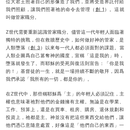
位大君王照著自己的形像造了我們，並將受造界託付給
我們照顧，讓我們照著祂的命令去管理（
創 1
）。這就
叫做管家職分。
Z世代需要重新認識管家職分。儘管這一代年輕人面臨著
獨特的挑戰，但在救贖歷史中，如何做好神的管家，是
人類墮落（
創 3
）以來每一代人都必須面對的課題。當
人類企圖爲自己篡奪神的國度，宣稱「這是我的」時，
墮落就發生了。而耶穌的受死與復活則宣告：「你是我
的！」基督徒的一生，就是一場持續不斷的敬拜，因爲
我們承認「我所有的一切，都是你的」。
在Z世代中，那些稱耶穌爲「主」的年輕人必須記住，主
權也意味著祂對他們的金錢擁有主權。無論是在學業、
工作、預算上，還是在買車、租房、購房、退休規劃和
投資上，祂都是主。神並沒有把這些東西交給他們，讓
他們憑己意隨意處置，好像這是「他們自己的東西」一