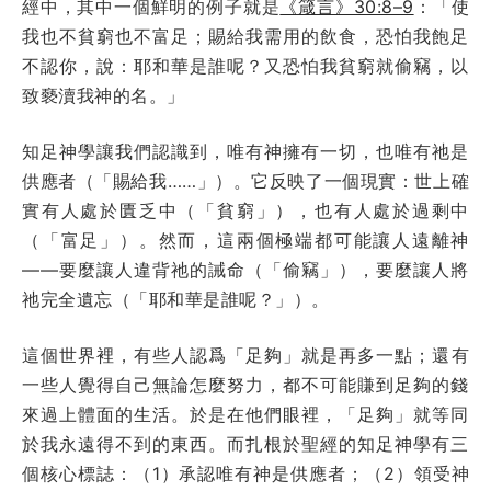
經中，其中一個鮮明的例子就是
《箴言》30:8–9
：「使
我也不貧窮也不富足；賜給我需用的飲食，恐怕我飽足
不認你，說：耶和華是誰呢？又恐怕我貧窮就偷竊，以
致褻瀆我神的名。」
知足神學讓我們認識到，唯有神擁有一切，也唯有祂是
供應者（「賜給我……」）。它反映了一個現實：世上確
實有人處於匱乏中（「貧窮」），也有人處於過剩中
（「富足」）。然而，這兩個極端都可能讓人遠離神
——要麼讓人違背祂的誡命（「偷竊」），要麼讓人將
祂完全遺忘（「耶和華是誰呢？」）。
這個世界裡，有些人認爲「足夠」就是再多一點；還有
一些人覺得自己無論怎麼努力，都不可能賺到足夠的錢
來過上體面的生活。於是在他們眼裡，「足夠」就等同
於我永遠得不到的東西。而扎根於聖經的知足神學有三
個核心標誌：（1）承認唯有神是供應者；（2）領受神