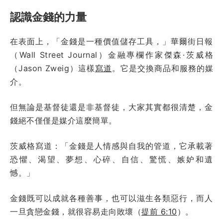
認識金錢的力量
在表面上，「金錢是一種價值儲存工具，」華爾街日報
（Wall Street Journal）金融專欄作家傑森·茨威格
（Jason Zweig）這樣
寫道
。它是交換商品和服務的媒
介。
但無論是基督徒還是非基督徒，大家其實都很清楚，金
錢絕不僅僅是媒介這麼簡單。
茨威格寫道：「金錢是人情感與自我的管道，它承載著
恐懼、渴望、夢想、心碎、自信、驚慌、嫉妒和遺
憾。」
金錢既可以成就各種善事，也可以滋生各類惡行，而人
一旦貪戀金錢，就很容易走向敗壞（
提前 6:10
）。