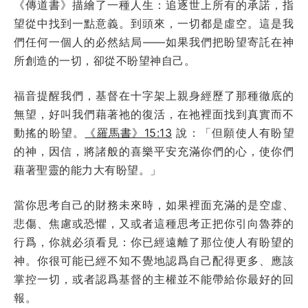
《傳道書》描繪了一種人生：追逐世上所有的承諾，指
望從中找到一點意義。到頭來，一切都是虛空。這是我
們任何一個人的必然結局——如果我們把盼望寄託在神
所創造的一切，卻從不盼望神自己。
福音提醒我們，基督在十字架上親身經歷了那種徹底的
無望，好叫我們藉著祂的復活，在祂裡面找到真實而不
動搖的盼望。
《羅馬書》15:13
說：「但願使人有盼望
的神，因信，將諸般的喜樂平安充滿你們的心，使你們
藉著聖靈的能力大有盼望。」
當你思考自己的財務未來時，如果裡面充滿的是空虛、
悲傷、焦慮或恐懼，又或者這種思考正把你引向魯莽的
行爲，你就必須看見：你已經遠離了那位使人有盼望的
神。你很可能已經不知不覺地認爲自己配得更多、應該
掌控一切，或者認爲基督的主權並不能帶給你最好的回
報。