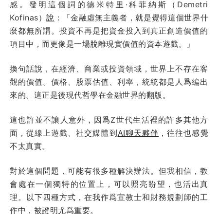
感。發明這個詞的德米特里·科菲納斯（Demetri
Kofinas）
說
：「金融虛無主義者，就是覺得這個世界什
麼都無所謂。投資不再是把資金投入到真正創造價值的
項目中，而更像是一場脫離現實價值的資本遊戲。」
換句話說，在經濟、商業或投資領域，世界上不存在客
觀的價值。價格、股票估值、利率，統統都是人爲編出
來的。這正是後現代哲學在金融世界的翻版。
這也許並不讓人意外，因爲Z世代生活裡的許多其他方
面，從線上遊戲、社交媒體到
AI聊天夥伴
，往往也感覺
不太真實。
對於這個問題，可能有很多種解決辦法。但我相信，教
會處在一個獨特的位置上，可以照亮盼望，也活出真
理。以下四種方式，在我作爲宣教士和財務規劃師的工
作中，被證明尤爲重要。