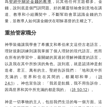
爲
聖經中關於金錢的教導
，比其他任何主題都多。金
錢，說到底是個門訓問題。好的屬靈領袖會刻意地在講
道、教導和小組團契中，不斷幫助會眾認識金錢的力
量，並教導人如何讓金錢伏在耶穌基督的主權之下。
重拾管家職分
神學裝備讓我學會了希臘文和希伯來文這些古老語言，
理財規劃訓練則讓我掌握了個人理財的現代語言。然而
在所有的學習中，最關鍵的莫過於理解神國度的語言，
以及我在其中所扮演的角色。說到底，就是認清神是創
造者、君王、萬有的主。聖經告訴我們：「地和其中所
充滿的，世界和住在其間的，都屬耶和華」（
詩
24:1
）。神也宣告說：「我若是飢餓，我不用告訴你，
因爲世界和其中所充滿的都是我的」（
詩 50:12
）。
神是一切事物的主人，包括我們生活的每一個方面。這