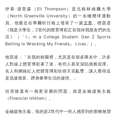
伊萊·湯普森（Eli Thompson）是北格林維爾大學
（North Greenville University）的一名橄欖球運動
員。他最近在華爾街日報上發表了一篇
文章
，標題是
《我是大學生，Z世代的體育博彩正在毀掉我朋友們的生
活》（「I』m a College Student. Gen Z Sports
Betting Is Wrecking My Friends』 Lives」）。
他寫道：「在我的校園裡，尤其是在很多隊友中，許多
人對線上體育博彩著了迷，有些人甚至深陷債務泥潭。
名人和網絡紅人把體育博彩吹得天花亂墜，讓人覺得這
是迅速致富、躋身奢華生活的捷徑。」
但背後還有一個更深層的問題，就是金融虛無主義
（Financial nihilism）。
金融虛無主義，指的是Z世代中一些人感受到的那種無望