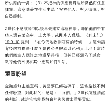
所供應的一切；（3）不把神的供應視爲理所當然而任意
揮霍。這意味著在生活中爲了祝福他人、對人慷慨，對
自己節制。
Z世代不應該等到以後再去建立這種神學，哪怕他們中有
些人還在讀高中、上大學，或剛步入職場。
《利未記》
19:9–10
提到：「在你們地收割莊稼的時候……」這句話
背後的前提是什麼？是神必會賜給以色列人土地！當時
他們離進入應許之地還早得很，但神已經頒佈了誡命，
教導他們日後在其中應當如何生活。
重置盼望
金融虛無主義宣稱，美國夢已經破碎了，這條路找不到
任何盼望。對此我的回應是：「阿們。」Z世代這種清醒
的判斷，或許恰恰能爲教會的復興做出重要貢獻。