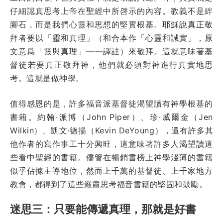
仔細認真思考上帝在聖經中所啓示的內容。教義不是絆
腳石，而是我們心靈和思想的堅實根基。耶穌說真正敬
拜者要以「靈和真理」（和合本作「心靈和誠實」，原
文意爲「靈與真理」——譯註）來敬拜。這就意味著基
督徒若要真正敬拜神，他們就必須對神進行真實地思
考。這就是做神學。
值得感恩的是，許多福音派基督徒渴望讀有神學根基的
書籍。約翰·派博（John Piper）、珍·威爾金（Jen
Wilkin）、凱文·德揚（Kevin DeYoung），還有許多其
他作者的寫作事工十分興旺，這意味著許多人渴望讀這
些看中聖經的書籍。儘管在暢銷書榜上神學淺薄的書籍
似乎佔據主導地位，然而上千萬的基督徒、上千家地方
教會，都得到了這些嚴肅思考福音書籍的堅固和鼓勵。
迷思三：只要能傳遞真理，那就是好書