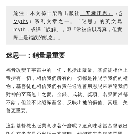
編注：本文係十架路出版社
「五種迷思」
（
5
Myths
）系列文章之一。「迷思」的英文爲
myth，或譯「誤解」，即「常被信以爲真，但實
際上是錯誤的觀念」。
迷思一：銷量最重要
福音改變了宇宙中的一切，包括出版業。基督徒相信上
帝擁有一切，相信我們所有的一切都是神賜予我們的禮
物，基督徒也相信我們有責任通過善用恩賜來表達我們
對神的至高無上之愛。金錢、成就、獎項、名聲固然都
不錯，但並不比認識基督、反映出祂的價值、真理、美
善更重要。
這對基督教出版業意味著什麼呢？這意味著當基督教出
版商在考慮是否出版一本書時，他們首先考慮的問題，