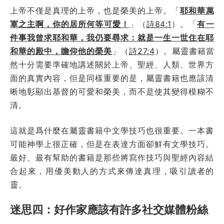
上帝不僅是真理的上帝，也是榮美的上帝。「
耶和華萬
軍之主啊，你的居所何等可愛！
」（
詩84:1
）。「
有一
件事我曾求耶和華，我仍要尋求：就是一生一世住在耶
和華的殿中，瞻仰他的榮美
」（
詩27:4
）。屬靈書籍當
然十分需要準確地講述關於上帝、聖經、人類、世界方
面的真實內容，但是同樣重要的是，屬靈書籍也應該清
晰地彰顯出基督的可愛和榮美，而不是使其變得模糊不
清。
這就是爲什麼在屬靈書籍中文學技巧也很重要。一本書
可能神學上很正確，但是在表達方面卻鮮有文學技巧。
最好、最有幫助的書籍是那些將寫作技巧與聖經內容結
合起來，用優美動人的方式來傳達真理，吸引讀者的
靈。
迷思四：好作家應該有許多社交媒體粉絲