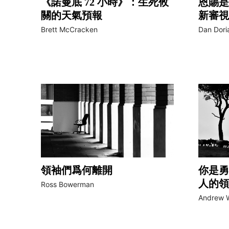
《諾曼底 72 小時》：生死攸
恩賜是
關的天氣預報
新審視
Brett McCracken
Dan Dori
領袖們爲何離開
你是勇
人的領
Ross Bowerman
Andrew W