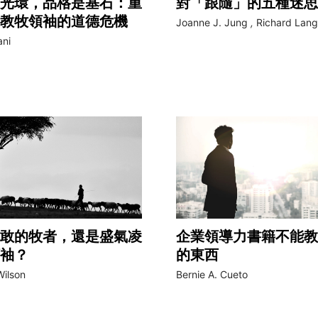
光環，品格是基石：重
對「跟隨」的五種迷思
教牧領袖的道德危機
Joanne J. Jung
,
Richard Lang
ani
敢的牧者，還是盛氣凌
企業領導力書籍不能教
袖？
的東西
ilson
Bernie A. Cueto