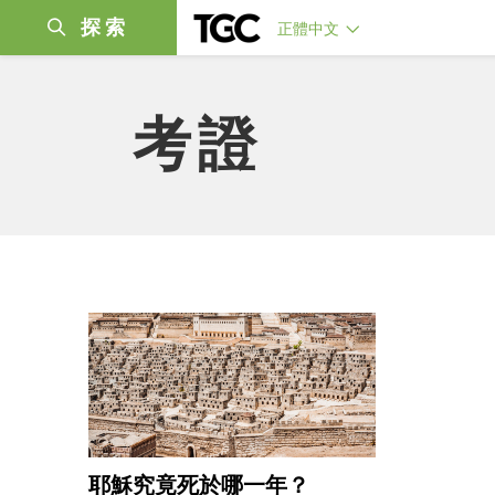
探索
正體中文
考證
耶穌究竟死於哪一年？