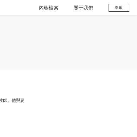
內容檢索
關于我們
奉獻
牧師。他與妻