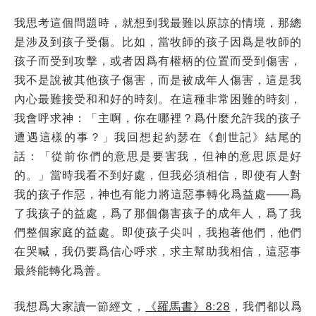
我思考這個問題時，就想到我最難以原諒的情境，那總
是涉及到孩子受傷。比如，當牧師的孩子因爲是牧師的
孩子而受到攻擊，或者因爲有權柄的位置而受到傷害，
我不是說被其他孩子傷害，而是被成年人傷害，這是我
內心最難接受和和好的時刻。在這種非常困難的時刻，
我會呼求神：「主啊，你在哪裡？爲什麼允許我的孩子
遭遇這樣的事？」我回想起約瑟在《創世記》結尾的
話：「從前你們的意思是要害我，但神的意思原是好
的。」當時我看不到好處，但我必須相信，即使有人對
我的孩子作惡，神也有能力將這惡事轉化爲益處——爲
了我孩子的益處，爲了那個傷害孩子的成年人，爲了我
們整個家庭的益處。即使孩子尖叫，我抱著他們，他們
在哭喊，我仍要爲信心呼求，求主幫助我相信，這惡事
最終能轉化爲善。
我想爲大家讀一節經文，
《羅馬書》8:28
，我們都以爲