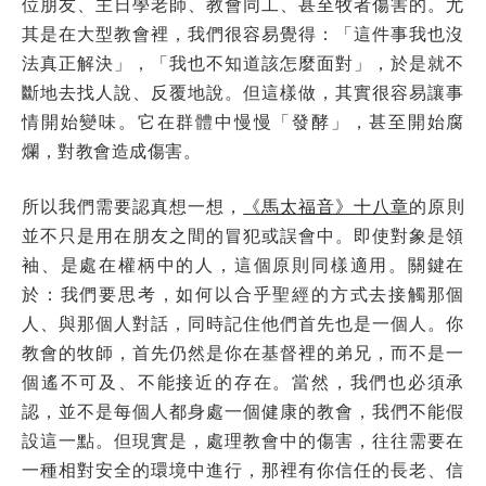
位朋友、主日學老師、教會同工、甚至牧者傷害的。尤
其是在大型教會裡，我們很容易覺得：「這件事我也沒
法真正解決」，「我也不知道該怎麼面對」，於是就不
斷地去找人說、反覆地說。但這樣做，其實很容易讓事
情開始變味。它在群體中慢慢「發酵」，甚至開始腐
爛，對教會造成傷害。
所以我們需要認真想一想，
《馬太福音》十八章
的原則
並不只是用在朋友之間的冒犯或誤會中。即使對象是領
袖、是處在權柄中的人，這個原則同樣適用。關鍵在
於：我們要思考，如何以合乎聖經的方式去接觸那個
人、與那個人對話，同時記住他們首先也是一個人。你
教會的牧師，首先仍然是你在基督裡的弟兄，而不是一
個遙不可及、不能接近的存在。當然，我們也必須承
認，並不是每個人都身處一個健康的教會，我們不能假
設這一點。但現實是，處理教會中的傷害，往往需要在
一種相對安全的環境中進行，那裡有你信任的長老、信