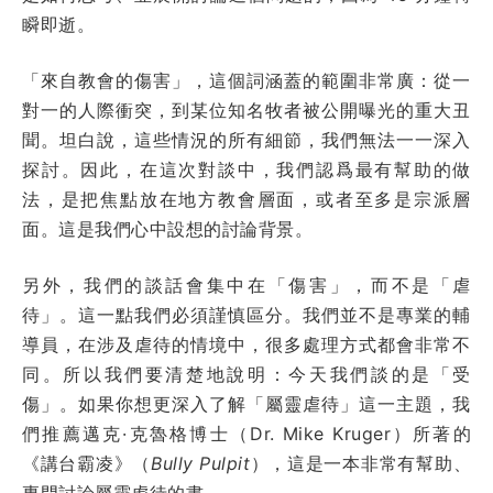
瞬即逝。
「來自教會的傷害」，這個詞涵蓋的範圍非常廣：從一
對一的人際衝突，到某位知名牧者被公開曝光的重大丑
聞。坦白說，這些情況的所有細節，我們無法一一深入
探討。因此，在這次對談中，我們認爲最有幫助的做
法，是把焦點放在地方教會層面，或者至多是宗派層
面。這是我們心中設想的討論背景。
另外，我們的談話會集中在「傷害」，而不是「虐
待」。這一點我們必須謹慎區分。我們並不是專業的輔
導員，在涉及虐待的情境中，很多處理方式都會非常不
同。所以我們要清楚地說明：今天我們談的是「受
傷」。如果你想更深入了解「屬靈虐待」這一主題，我
們推薦邁克·克魯格博士（Dr. Mike Kruger）所著的
《講台霸凌》（
Bully Pulpit
），這是一本非常有幫助、
專門討論屬靈虐待的書。