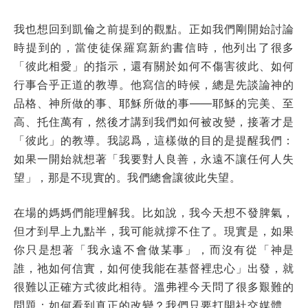
我也想回到凱倫之前提到的觀點。正如我們剛開始討論
時提到的，當使徒保羅寫新約書信時，他列出了很多
「彼此相愛」的指示，還有關於如何不傷害彼此、如何
行事合乎正道的教導。他寫信的時候，總是先談論神的
品格、神所做的事、耶穌所做的事——耶穌的完美、至
高、托住萬有，然後才講到我們如何被改變，接著才是
「彼此」的教導。我認爲，這樣做的目的是提醒我們：
如果一開始就想著「我要對人良善，永遠不讓任何人失
望」，那是不現實的。我們總會讓彼此失望。
在場的媽媽們能理解我。比如說，我今天想不發脾氣，
但才到早上九點半，我可能就撐不住了。現實是，如果
你只是想著「我永遠不會做某事」，而沒有從「神是
誰，祂如何信實，如何使我能在基督裡忠心」出發，就
很難以正確方式彼此相待。溫弗裡今天問了很多艱難的
問題：如何看到真正的改變？我們只要打開社交媒體，