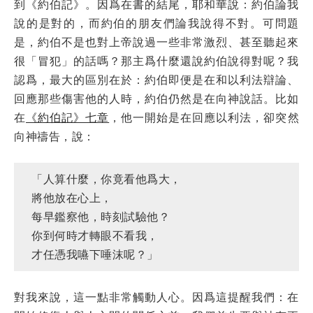
到《約伯記》。因爲在書的結尾，耶和華說：約伯論我
說的是對的，而約伯的朋友們論我說得不對。可問題
是，約伯不是也對上帝說過一些非常激烈、甚至聽起來
很「冒犯」的話嗎？那主爲什麼還說約伯說得對呢？我
認爲，最大的區別在於：約伯即便是在和以利法辯論、
回應那些傷害他的人時，約伯仍然是在向神說話。比如
在
《約伯記》七章
，他一開始是在回應以利法，卻突然
向神禱告，說：
「人算什麼，你竟看他爲大，
將他放在心上，
每早鑑察他，時刻試驗他？
你到何時才轉眼不看我，
才任憑我嚥下唾沫呢？」
對我來說，這一點非常觸動人心。因爲這提醒我們：在