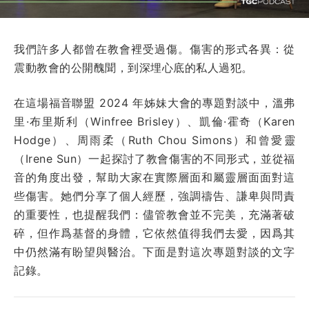
我們許多人都曾在教會裡受過傷。傷害的形式各異：從
震動教會的公開醜聞，到深埋心底的私人過犯。
在這場福音聯盟 2024 年姊妹大會的專題對談中，溫弗
里·布里斯利（Winfree Brisley）、凱倫·霍奇（Karen
Hodge）、周雨柔（Ruth Chou Simons）和曾愛靈
（Irene Sun）一起探討了教會傷害的不同形式，並從福
音的角度出發，幫助大家在實際層面和屬靈層面面對這
些傷害。她們分享了個人經歷，強調禱告、謙卑與問責
的重要性，也提醒我們：儘管教會並不完美，充滿著破
碎，但作爲基督的身體，它依然值得我們去愛，因爲其
中仍然滿有盼望與醫治。下面是對這次專題對談的文字
記錄。