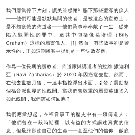
我們應當停下片刻，讚美並感謝神賜下那些聖潔的僕人
——他們可能是默默無聞的牧者，是被遺忘的宣教士，
是不知疲倦的佈道者——他們爲事奉奉獻了一生，從未
陷入醜聞性的罪中。這其中包括像葛培理（Billy
Graham）這樣的屬靈偉人。[1] 然而，有些故事卻是警
示性的，正如這期播客中提到的一些失敗案例。
作爲一位長期的護教者、佈道家與講道者的拉維·撒迦利
亞（Ravi Zacharias）於 2020 年因癌症去世。然而，
在他去世數月後，一連串指控浮出水面，引發了震動整
個福音派世界的性醜聞。當我們曾敬重的屬靈英雄陷入
如此醜聞，我們該如何回應？
我們應當想起，在福音事工的歷史中有一類傳道人：
「他們曾在一段時期裡，以有益的方式講述真實的信
息，但最終卻使自己的生命——甚至他們的信仰，徹底