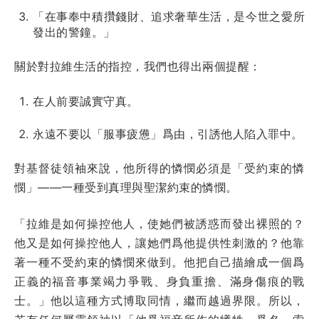
「在事奉中積攢錢財、追求奢華生活，是今世之愛所
發出的警鐘。」
關於對拉維生活的指控，我們也得出兩個提醒：
在人前要誠實守真。
永遠不要以「服事疲憊」爲由，引誘他人陷入罪中。
對基督徒領袖來說，他所得的憐憫必須是「受約束的憐
憫」——一種受到真理與聖潔約束的憐憫。
「拉維是如何操控他人，使她們被誘惑而發出裸照的？
他又是如何操控他人，讓她們爲他提供性刺激的？他靠
著一種不受約束的憐憫來做到。他把自己描繪成一個爲
正義的福音事業竭力爭戰、身負重擔、滿身傷痕的戰
士。」他以這種方式博取同情，繼而越過界限。所以，