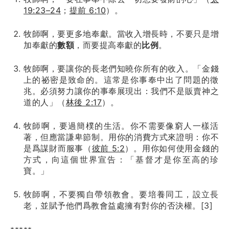
19:23–24
；
提前 6:10
）。
牧師啊，要更多地奉獻。當收入增長時，不要只是增
加奉獻的
數額
，而要提高奉獻的
比例
。
牧師啊，要讓你的長老們知曉你所有的收入。「金錢
上的祕密是致命的。這常是你事奉中出了問題的徵
兆。必須努力讓你的事奉展現出：我們不是販賣神之
道的人」（
林後 2:17
）。
牧師啊，要過簡樸的生活。你不需要像窮人一樣活
著，但應當謙卑節制。用你的消費方式來證明：你不
是爲謀財而服事（
彼前 5:2
）。用你如何使用金錢的
方式，向這個世界宣告：「基督才是你至高的珍
寶。」
牧師啊，不要獨自帶領教會。要培養同工，設立長
老，並賦予他們爲教會益處擁有對你的否決權。[3]