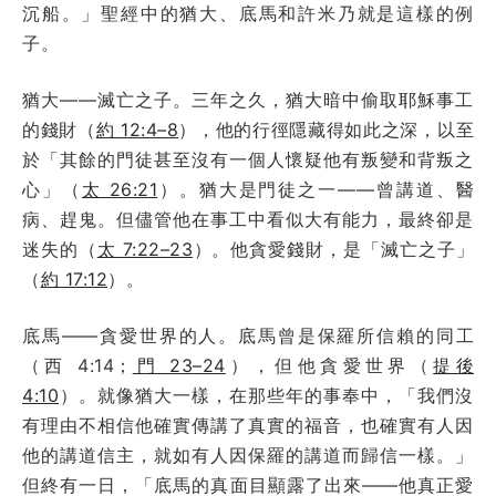
沉船。」聖經中的猶大、底馬和許米乃就是這樣的例
子。
猶大——滅亡之子。三年之久，猶大暗中偷取耶穌事工
的錢財（
約 12:4–8
），他的行徑隱藏得如此之深，以至
於「其餘的門徒甚至沒有一個人懷疑他有叛變和背叛之
心」（
太 26:21
）。猶大是門徒之一——曾講道、醫
病、趕鬼。但儘管他在事工中看似大有能力，最終卻是
迷失的（
太 7:22–23
）。他貪愛錢財，是「滅亡之子」
（
約 17:12
）。
底馬——貪愛世界的人。底馬曾是保羅所信賴的同工
（西 4:14；
門 23–24
），但他貪愛世界（
提後
4:10
）。就像猶大一樣，在那些年的事奉中，「我們沒
有理由不相信他確實傳講了真實的福音，也確實有人因
他的講道信主，就如有人因保羅的講道而歸信一樣。」
但終有一日，「底馬的真面目顯露了出來——他真正愛