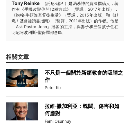
Tony Reinke
（託尼·瑞科）是渴慕神的資深撰稿人，著
作有《手機改變你的12種方式》（暫譯，2017年出版），
《約翰·牛頓論基督徒生活》（暫譯，2015年出版）和《點
燃！基督徒讀書指南》（暫譯，2011年出版）的作者。他是
「Ask Pastor John」播客的主持，與妻子和三個孩子住在
明尼阿波利斯-聖保羅都會區。
相關文章
不只是一個關於新頌教會的吸睛之
作
Peter Ko
拉維·撒加利亞：醜聞、傷害和如
何應對
Femi Osunnuyi