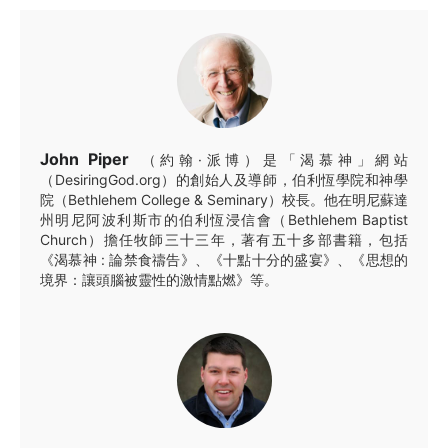
John Piper
（約翰·派博）是「渴慕神」網站
（DesiringGod.org）的創始人及導師，伯利恆學院和神學
院（Bethlehem College & Seminary）校長。他在明尼蘇達
州明尼阿波利斯市的伯利恆浸信會（Bethlehem Baptist
Church）擔任牧師三十三年，著有五十多部書籍，包括
《渴慕神 : 論禁食禱告》、《十點十分的盛宴》、《思想的
境界：讓頭腦被靈性的激情點燃》等。