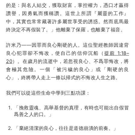
的是：與名人結交，獲取財富，掌控權力，憑口才贏得
讚譽，因勇氣而獲稱讚。這世上所謂『屬靈的工作』
中，其實也常常藏著許多屬世享受的誘惑。然而底馬最
終決定不再假裝了。」他離棄了保羅，也離棄了福音。
許米乃——因罪而良心剛硬的人。這位聖經教師因違背
良心犯罪卻不悔改，使自己的信仰沉船（
提前 1:18–
20
）。在歲月的流逝中，若忽視良心、不爲罪悔改，將
會極其危險。一個「被污穢的良心」或「剛硬的良
心」，終將帶人走上一條以掃式的不悔改人生之路。
我們可以從這些生命中學到三點功課：
「挽救靈魂、高舉基督的真理，有時也可能出自假冒
爲善之人的口。」
「棄絕清潔的良心，往往是道德崩潰的前奏。」