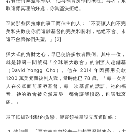
若有任何屬靈領袖以「他爲福音所作的犧牲」爲名，索
取違背真理的好處，你當堅決拒絕。
至於那些因拉維的事工而信主的人：「不要讓人的不完
美和失敗使你們遠離基督的完美和勝利，祂絕不會、永
遠不會讓你們失望。」[2]
猶大式的貪財之心，早已使許多牧者跌倒。其中一位，
就是韓國一間號稱「全球最大教會」的創辦人趙鏞基
（David Yonggi Cho）。他在 2014 年因挪用公款
1200 萬美元而被判入獄，當時他已 78 歲。「每一次有
人在公眾面前羞辱基督，每一次基督的話語、祂的福
音、祂的教會被公然羞辱，都會讓我憤怒，也讓我哀
痛。」
爲了抵擋對錢財的貪戀，屬靈領袖當設立五道防線：
牧師啊，「要在事奉中除去一切想要發財的心」（
太