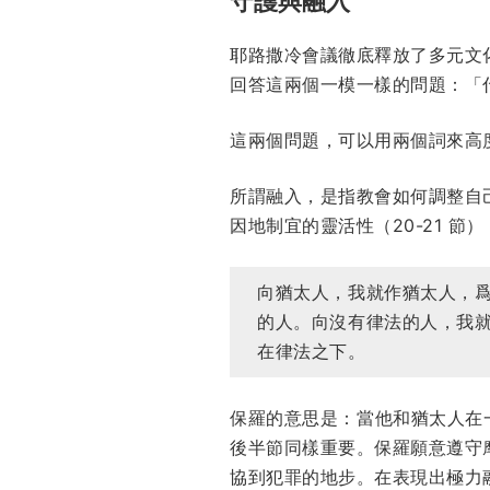
守護與融入
耶路撒冷會議徹底釋放了多元文
回答這兩個一模一樣的問題：「
這兩個問題，可以用兩個詞來高
所謂融入，是指教會如何調整自
因地制宜的靈活性（20-21 節）
向猶太人，我就作猶太人，
的人。向沒有律法的人，我
在律法之下。
保羅的意思是：當他和猶太人在
後半節同樣重要。保羅願意遵守
協到犯罪的地步。在表現出極力