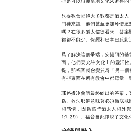
些是可以根據當地文化來調整的
只要教會裡絕大多數都是猶太人
門徒來說，他們甚至更加珍惜這
嗎？在很多猶太信徒看來，答案
禮都不能少。保羅和巴拿巴反對這
爲了解決這個爭端，安提阿的基
面，他們要允許文化上的靈活性
提，那福音就會變質爲「另一個
有些東西在所有教會中都應當一
耶路撒冷會議最終給出的答案，
爲。效法耶穌意味著必須徹底戒
和感情，因爲當時猶太人和外
1:1–29
）。福音自此掙脫了文化