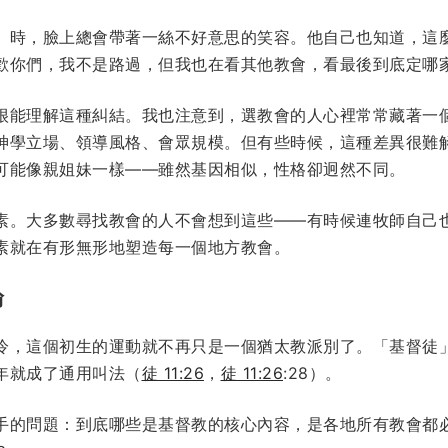
」時，臉上總會帶著一絲不好意思的笑容。他自己也知道，這
歡你們，我不是路過，但我也在看其他教會，看最後到底定哪
很能理解這種糾結。我也注意到，選教會的人心裡常常藏著一
神學立場、領導風格、會眾規模。但有些時候，這種差異很難
可能像親姐妹一樣——雖然基因相似，性格卻迥然不同。
素。大多數尋找教會的人不會想到這些——有時候連牧師自己
素就在有形無形地塑造每一個地方教會。
論
冷，這個初生的運動就不再只是一個猶太教派別了。「基督徒
年就成了通用叫法（
徒 11:26
，
徒 11:26
:28）。
手的問題：到底哪些是基督教的核心內容，是各地所有教會都