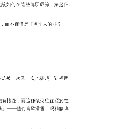
們該如何在這些薄弱環節上築起信
，而不僅僅是盯著別人的罪？
主題被一次又一次地提起：對福音
抱有懷疑，而這種懷疑往往源於在
民」——他們喜歡滑雪、喝精釀啤