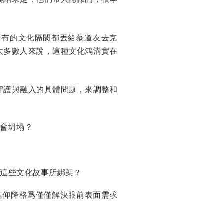
所有的文化隔閡都丟給慕道友去克
大多數人來說，這種文化鴻溝實在
守護與融入的具體問題，來調整和
會坍塌？
這些文化故事所綁架？
信仰降格爲僅僅解決眼前表面需求