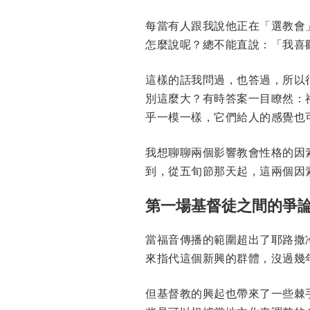
每當有人跟我說他正在「選教會
怎麼說呢？總不能直說：「我喜
這樣的話我問過，也答過，所以
別這麼大？有時答案一目瞭然：
乎一模一樣，它們給人的感覺也
我想聊聊兩個影響教會性格的因
到，從五旬節那天起，這兩個因
第一場基督徒之間的爭
當福音傳播的範圍超出了耶路撒
來指代這個新興的群體，沒過幾
但基督教的興起也帶來了一些棘