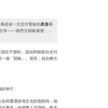
要爲從前一次交付聖徒的
真道
竭
主宰——我們主耶穌基督。」
道是固定不變的，是由耶穌親自交付
另一個「耶穌」。然而，就在猶大
端的例子。
心信仰遭遇當地文化的抵制時，他
其結果是：他們帶人認識的，根本