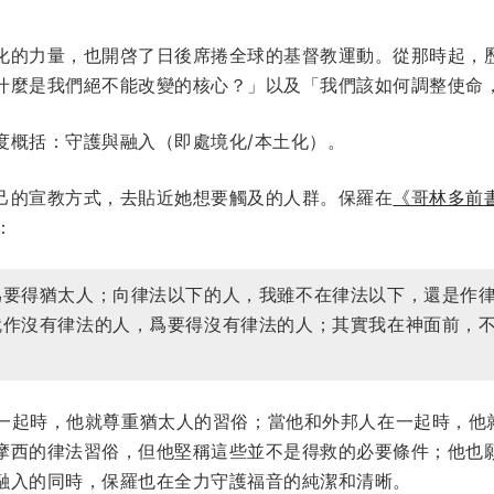
化的力量，也開啓了日後席捲全球的基督教運動。從那時起，
什麼是我們絕不能改變的核心？」以及「我們該如何調整使命
度概括：守護與融入（即處境化/本土化）。
己的宣教方式，去貼近她想要觸及的人群。保羅在
《哥林多前書
：
爲要得猶太人；向律法以下的人，我雖不在律法以下，還是作
就作沒有律法的人，爲要得沒有律法的人；其實我在神面前，
一起時，他就尊重猶太人的習俗；當他和外邦人在一起時，他就尊
摩西的律法習俗，但他堅稱這些並不是得救的必要條件；他也
融入的同時，保羅也在全力守護福音的純潔和清晰。