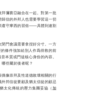
敬拜彌賽亞融合在一起。對第一批
些歸信的外邦人也需要學習這一切
須遵守摩西的習俗——具體到連割
次閉門會議需要拿捏好分寸。一方
要的條件強加給別人作爲得救的前
福音本質或門徒核心身份的內容。
，哪些屬於後者呢？
與偶像崇拜及性道德敗壞相關的行
議外邦信徒要顧及猶太信徒的顧忌
猶太化傳統的壓力集團妥協（
加