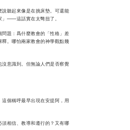
麼說聽起來像是在挑床墊。可還能
家」——這話實在太彆扭了。
個問題：爲什麼教會的「性格」差
解釋。哪怕兩家教會的神學觀點幾
也沒意識到。但無論人們是否察覺
」這個稱呼最早出現在安提阿，用
必須相信、教導和遵行的？又有哪