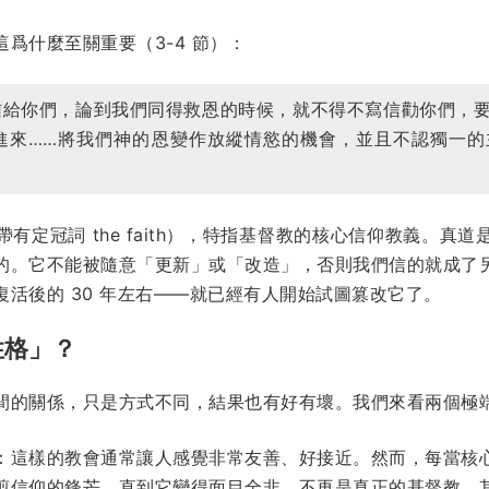
爲什麼至關重要（3-4 節）：
信給你們，論到我們同得救恩的時候，就不得不寫信勸你們，
進來……將我們神的恩變作放縱情慾的機會，並且不認獨一的
有定冠詞 the faith），特指基督教的核心信仰教義。真
的。它不能被隨意「更新」或「改造」，否則我們信的就成了
活後的 30 年左右——就已經有人開始試圖篡改它了。
性格」？
間的關係，只是方式不同，結果也有好有壞。我們來看兩個極
：這樣的教會通常讓人感覺非常友善、好接近。然而，每當核
剪信仰的鋒芒，直到它變得面目全非，不再是真正的基督教。