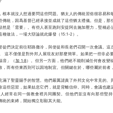
？
，根本就沒人想過要問這些問題。猶太人的傳統習俗很容易和
些傳統，因爲基督已經承接並成就了這些猶太禮儀。但是，那
顯然是「需要」。有些人甚至跑到安提阿去施加壓力，堅稱必
種做法，一場大辯論就此爆發（15:1-2）。
督徒們決定前往耶路撒冷，與使徒和長老們召開一次會議。這
。 這不僅僅是對外邦人展現友好那麼簡單。如果把一些非必
福音」（
加 1:8
）。但另一方面，他們絕不能削減任何會改變
致，而有些東西則可以因地制宜。但關鍵在於，哪些屬於前者
充滿了聖靈賜予的智慧。他們嚴厲譴責了外邦文化中常見的、
除這些惡習，如果姑息它們，就是背離信仰。同時，會議也建
邦人經常在同一個教會裡共同團契。但他們並沒有向那些堅持
傳統的束縛，開始獨立彰顯其大能。