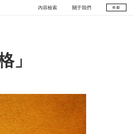
內容檢索
關于我們
奉獻
格」