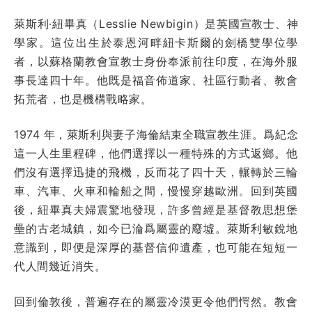
萊斯利·紐畢真（Lesslie Newbigin）是英國宣教士、神
學家。這位出生於泰恩河畔紐卡斯爾的劍橋雙學位學
者，以蘇格蘭教會宣教士身份奉派前往印度，在海外服
事長達四十年。他既是福音佈道家、社區行動者、教會
拓荒者，也是機構戰略家。
1974 年，萊斯利與妻子海倫結束全職宣教生涯。爲紀念
這一人生里程碑，他們選擇以一種特殊的方式返鄉。他
們沒有選擇迅捷的飛機，反而花了四十天，輾轉於三輪
車、汽車、火車和輪船之間，慢慢穿越歐洲。回到英國
後，紐畢真夫婦震驚地發現，許多曾經是基督教思想堡
壘的古老城鎮，如今已淪爲屬靈的廢墟。萊斯利敏銳地
意識到，即便是深厚的基督信仰遺產，也可能在短短一
代人間幾近消失。
回到倫敦後，普遍存在的屬靈冷漠更令他們愕然。教會