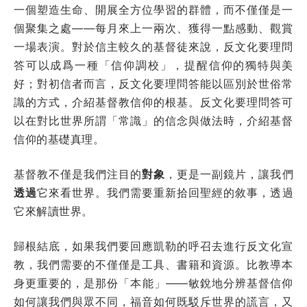
一個塑造生命、開展全方位學習的群體，而不僅僅是一
個聚集之處——每月來上一兩次、獲得一點感動、觀賞
一場表演。對於信主較久的基督徒來說，反文化要理問
答可以成爲一種「信仰調校」，提醒信仰的獨特與美
好；對初信者而言，反文化要理問答能以區別於世俗常
識的方式，介紹基督教信仰的根基。反文化要理問答可
以在對比世界所謂「常識」的信念與做法時，介紹基督
信仰的基礎真理。
基督教不僅是我們注目的
對象
，更是一副鏡片，讓我們
透過
它來看世界。我們需要重新拾回聖經的敘事，透過
它來解讀世界。
歸根結底，如果我們要回應凱勒的呼召去進行反文化宣
教，我們需要的不僅僅是工具、書籍和資源。比教導本
身更重要的，是那份「本能」——敏銳地分辨基督信仰
如何讓我們與眾不同，福音如何既駁斥世界的謊言，又