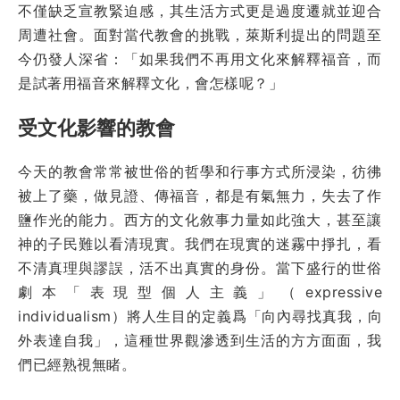
不僅缺乏宣教緊迫感，其生活方式更是過度遷就並迎合
周遭社會。面對當代教會的挑戰，萊斯利提出的問題至
今仍發人深省：「如果我們不再用文化來解釋福音，而
是試著用福音來解釋文化，會怎樣呢？」
受文化影響的教會
今天的教會常常被世俗的哲學和行事方式所浸染，彷彿
被上了藥，做見證、傳福音，都是有氣無力，失去了作
鹽作光的能力。西方的文化敘事力量如此強大，甚至讓
神的子民難以看清現實。我們在現實的迷霧中掙扎，看
不清真理與謬誤，活不出真實的身份。當下盛行的世俗
劇本「表現型個人主義」（expressive
individualism）將人生目的定義爲「向內尋找真我，向
外表達自我」，這種世界觀滲透到生活的方方面面，我
們已經熟視無睹。