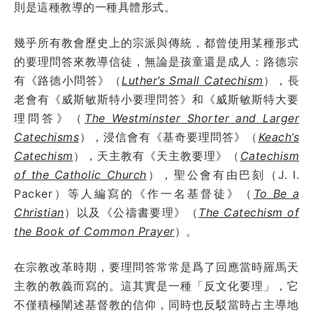
則是這種教導的一種具體形式。
幾乎所有教會歷史上的宗派與傳統，都曾使用某種形式
的要理問答來教導信徒，無論是孩童還是成人：路德宗
有《路德小問答》（
Luther’s Small Catechism
），長
老會有《威斯敏斯特小要理問答》和《威斯敏斯特大要
理問答》（
The Westminster Shorter and Larger
Catechisms
），浸信會有《基奇要理問答》（
Keach’s
Catechism
），天主教有《天主教要理》（
Catechism
of the Catholic Church
），聖公會有由巴刻（J. I.
Packer）等人編寫的《作一名基督徒》（
To Be a
Christian
）以及《公禱書要理》（
The Catechism of
the Book of Common Prayer
）。
在宗教改革時期，要理問答常常是爲了回應當時羅馬天
主教的教義而寫的。這其實是一種「反文化要理」，它
不僅積極闡述基督教的信仰，同時也反駁當時占主導地