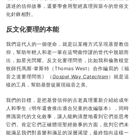
講述的信仰故事，還要學會用聖經真理與當今的世俗文
化針鋒相對。
反文化要理的本能
我們這代人的一個使命，就是以某種方式呈現基督教信
仰，幫助年輕人和老一輩在這彎曲悖謬的世代中脫穎而
出，如星光閃耀。反文化要理問答，比如我和倫敦植堂
牧師托馬斯·韋斯特（Thomas West）合作編寫的《福
音之道要理問答》（
Gospel Way Catechism
）就是這
樣的工具，幫助基督徒展現福音之美。
我們的目標，是把基督信仰的古老真理重新介紹給成年
人和學生（明年還會推出適合兒童的改編版本），同時
辨識當代的文化敘事，讓人能夠清楚地看到它們並思考
它們。肯定它們正確體現聖經敘事的方面，批判它們未
能滿足我們對喜樂和滿足的深層渴望，最終指向這樣一