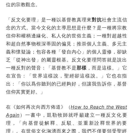
位的宗教觀念。
「反文化要理」是一種以基督教真理來
對抗
社會主流信
念的方式。當今文化的主導思想是什麼？是一種將宗教
信仰和權柄邊緣化、私人化的世俗主義；一種對超越性
和超自然事物根深蒂固的偏見；推崇個人主義、多元主
義和懷疑論；包容各種「發自內心」的個人靈修，卻缺
乏「從神出發」的屬靈根基。反文化要理問答就是說出
一種反對的聲音：「基督教不是
那樣
，而是這樣。」它
在宣告：「世界這樣說，聖經卻這樣說。」它也在指
出：「你以爲你聽到的已經夠好，但讓我告訴你，基督
信仰其實更好。」
在《如何再次向西方佈道》（
How to Reach the West
Again
）一書中，凱勒牧師就呼籲建立一種反文化要
理，「向基督徒解釋、反駁、並重新詮釋世界的要
理」。在世俗文化洶湧而來之際，我們不僅要領受聖經