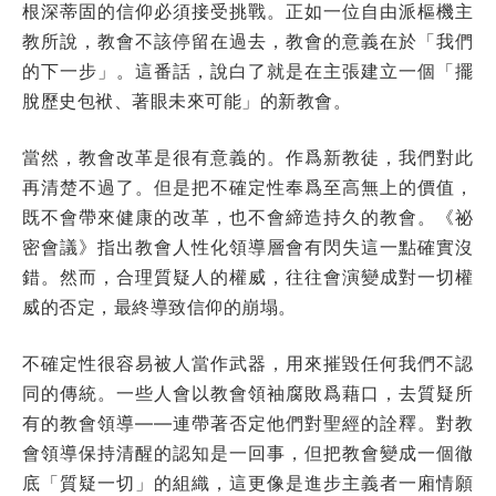
根深蒂固的信仰必須接受挑戰。正如一位自由派樞機主
教所說，教會不該停留在過去，教會的意義在於「我們
的下一步」。這番話，說白了就是在主張建立一個「擺
脫歷史包袱、著眼未來可能」的新教會。
當然，教會改革是很有意義的。作爲新教徒，我們對此
再清楚不過了。但是把不確定性奉爲至高無上的價值，
既不會帶來健康的改革，也不會締造持久的教會。《祕
密會議》指出教會人性化領導層會有閃失這一點確實沒
錯。然而，合理質疑人的權威，往往會演變成對一切權
威的否定，最終導致信仰的崩塌。
不確定性很容易被人當作武器，用來摧毀任何我們不認
同的傳統。一些人會以教會領袖腐敗爲藉口，去質疑所
有的教會領導——連帶著否定他們對聖經的詮釋。對教
會領導保持清醒的認知是一回事，但把教會變成一個徹
底「質疑一切」的組織，這更像是進步主義者一廂情願