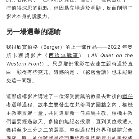
些值得深思的觀點，但因爲立場過於明顯，反而削弱了
影片本身的說服力。
另一場選舉的隱喻
我很欣賞伯格（Berger）的上一部作品——2022 年奧
斯卡獲獎影片《
西線無戰事
》（
All Quiet on the
Western Front
）。只是那部電影在表達主題時過於直
白，顯得有些突兀。遺憾的是，《祕密會議》也未能避
免這一問題。
這部虛構影片講述了一位深受愛戴的教皇去世後的
繼任
者選舉過程
。故事主要發生在梵蒂岡的圍牆之內，樞機
主教團齊聚一堂，共同選舉新一任羅馬主教。樞機主教
們需要經過數天、多輪的無記名投票，直到某位候選人
獲得至少三分之二的選票。整個過程對外界和媒體完全
保密，唯一的信號就是從西斯廷教堂煙囪冒出的黑煙或