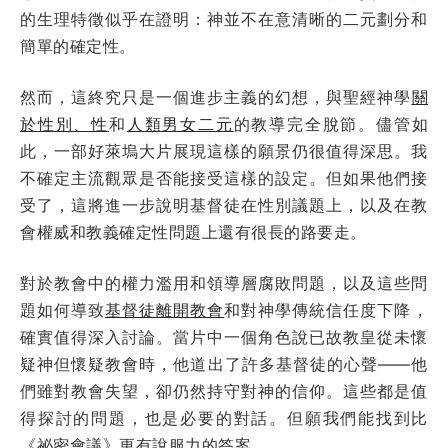
的生理特徵似乎在證明：神並不在意清晰的二元劃分和
簡單的確定性。
然而，這終究只是一個進步主義的幻想，與聖經神學
關
於性別、性
和
人類男女二元
的教導完全脫節。儘管如
此，一部好萊塢大片展現這樣的願景仍很值得深思。我
不確定主流觀眾是否能接受這樣的設定。但如果他們接
受了，這將進一步說明基督徒在性別議題上，以及在教
會權威和教義確定性問題上還有很長的路要走。
對於教會中的權力濫用和領導層腐敗問題，以及這些問
題如何導致
基督徒離開教會
和對神學傳統信任度下降，
確實值得深入討論。當片中一個角色說已故教皇從未懷
疑神但懷疑教會時，他道出了許多基督徒的心聲——他
們雖對教會失望，卻仍然持守對神的信仰。這些都是值
得探討的問題，也是必要的對話。但願我們能找到比
《祕密會議》更有說服力的答案。