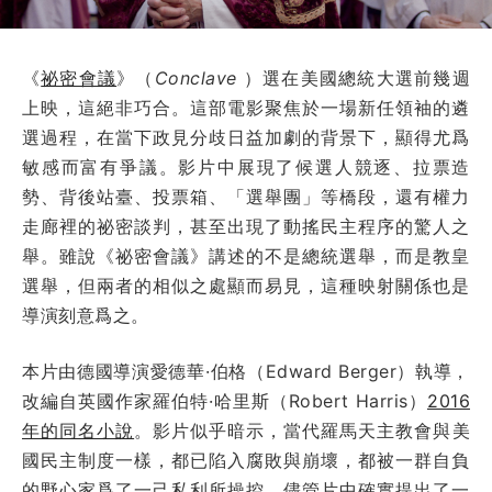
《
祕密會議
》（
Conclave
）選在美國總統大選前幾週
上映，這絕非巧合。這部電影聚焦於一場新任領袖的遴
選過程，在當下政見分歧日益加劇的背景下，顯得尤爲
敏感而富有爭議。影片中展現了候選人競逐、拉票造
勢、背後站臺、投票箱、「選舉團」等橋段，還有權力
走廊裡的祕密談判，甚至出現了動搖民主程序的驚人之
舉。雖說《祕密會議》講述的不是總統選舉，而是教皇
選舉，但兩者的相似之處顯而易見，這種映射關係也是
導演刻意爲之。
本片由德國導演愛德華·伯格（Edward Berger）執導，
改編自英國作家羅伯特·哈里斯（Robert Harris）
2016
年的同名小說
。影片似乎暗示，當代羅馬天主教會與美
國民主制度一樣，都已陷入腐敗與崩壞，都被一群自負
的野心家爲了一己私利所操控。儘管片中確實提出了一