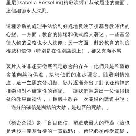
里尼[Isabella Rossellini]精彩演繹）恭敬屈膝的畫面，
這個細節令人深思。
這種矛盾的處理手法恰到好處地反映了後基督教時代的
心態。一方面，教會的排場和儀式讓人著迷，一些基督
徒人物的品格也令人欽佩；另一方面，對於教會的制度
權威和信仰（特別是在性別議題上），卻又充滿不屑。
製片人並非想要徹底否定教會的存在，他們只是希望教
會能夠與時俱進，接納他們的進步理念。隨著劇情推
進，這一主題愈發明顯。影片逐漸突出了對懷疑精神的
推崇和對不確定性的褒揚。「讓我們爲選出一位懂得懷
疑的教皇而禱告，」樞機主教在一次關鍵的講道中說：
「過分的確信是團結的大敵，是包容的死敵。」
《祕密會議》將「盲目確信」塑造成最大的罪過（這也
是
進步主義基督徒
的一貫觀點）。傳統必須經受質疑，