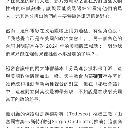
下任教皇的熱門人選。影片最精彩之處在於對這些人物
性格的細膩刻畫，讓觀眾能夠透過細節看清他們的爲
人，尤其是分辨出他們的主要特徵是謙遜還是野心。
然而，這部電影在政治隱喻上用力過猛。有個角色說：
「我感覺自己是在美國的政治集會上。」另一個角色的
台詞則明顯是在對 2024 年的美國觀眾喊話：「難道我
們就只能在爛蘋果裡挑個不那麼爛的了嗎？」
祕密會議中的兩大陣營基本上分爲進步派和保守派，這
與美國政治版圖如出一轍。天主教會內部
確實
存在著維
護傳統和推動革新兩種聲音的對立。但在《祕密會議》
中，這種對立與其說是神學分歧，不如說是在映射美國
當下的政治紛爭。
最明顯的例證就是泰德斯科（Tedesco）樞機主教（由
塞爾吉奧·卡斯特利托[Sergio Castellitto]飾演）這個角