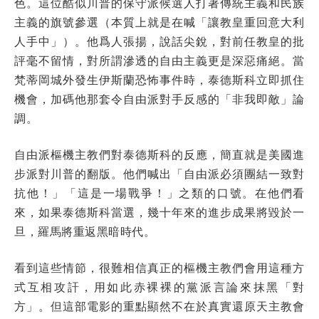
色。這位酷似川普的保守派候選人打著傳統主義和民族
主義的旗號參選（本質上就是在喊「讓教皇重回意大利
人手中」）。他爲人張揚，說話尖銳，對前任教皇的批
評毫不留情，對所謂滲透的自由主義更是深惡痛絕。當
梵蒂岡城外發生伊斯蘭恐怖事件時，泰德斯科立即抓住
機會，加碼他那套令自由派對手反感的「非我即敵」論
調。
自由派樞機主教們對泰德斯科的反應，簡直就是美國進
步派對川普的翻版。他們喊出「自由派必須團結一致對
抗他！」「這是一場戰爭！」之類的口號。在他們看
來，如果泰德斯科當選，幾十年來的進步成果將毀於一
旦，羅馬將重返黑暗時代。
看到這些情節，很難相信真正的樞機主教們會用這種方
式互相攻訐，用如此赤裸裸的黨派言論來抹黑「對
方」。但這部電影的重點顯然不在於真實還原天主教會