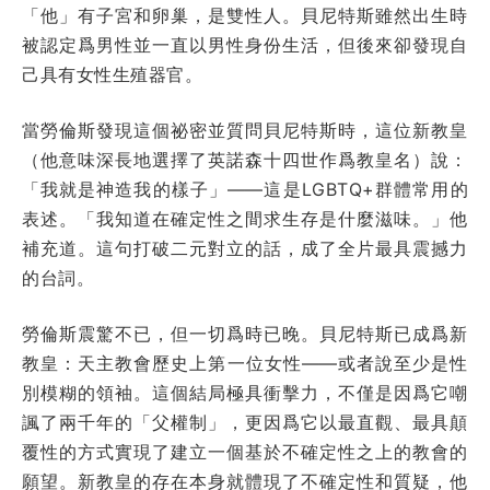
「他」有子宮和卵巢，是雙性人。貝尼特斯雖然出生時
被認定爲男性並一直以男性身份生活，但後來卻發現自
己具有女性生殖器官。
當勞倫斯發現這個祕密並質問貝尼特斯時，這位新教皇
（他意味深長地選擇了英諾森十四世作爲教皇名）說：
「我就是神造我的樣子」——這是LGBTQ+群體常用的
表述。「我知道在確定性之間求生存是什麼滋味。」他
補充道。這句打破二元對立的話，成了全片最具震撼力
的台詞。
勞倫斯震驚不已，但一切爲時已晚。貝尼特斯已成爲新
教皇：天主教會歷史上第一位女性——或者說至少是性
別模糊的領袖。這個結局極具衝擊力，不僅是因爲它嘲
諷了兩千年的「父權制」，更因爲它以最直觀、最具顛
覆性的方式實現了建立一個基於不確定性之上的教會的
願望。新教皇的存在本身就體現了不確定性和質疑，他