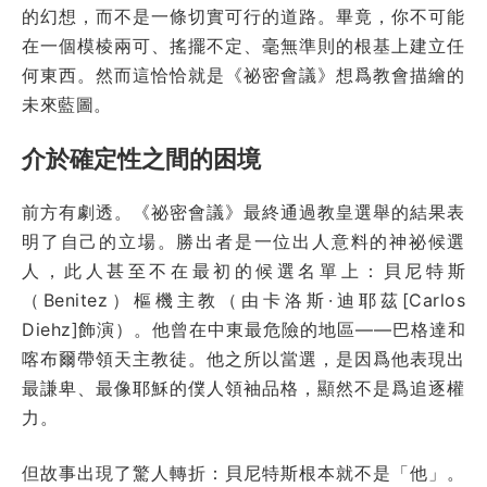
的幻想，而不是一條切實可行的道路。畢竟，你不可能
在一個模棱兩可、搖擺不定、毫無準則的根基上建立任
何東西。然而這恰恰就是《祕密會議》想爲教會描繪的
未來藍圖。
介於確定性之間的困境
前方有劇透。《祕密會議》最終通過教皇選舉的結果表
明了自己的立場。勝出者是一位出人意料的神祕候選
人，此人甚至不在最初的候選名單上：貝尼特斯
（Benitez）樞機主教（由卡洛斯·迪耶茲[Carlos
Diehz]飾演）。他曾在中東最危險的地區——巴格達和
喀布爾帶領天主教徒。他之所以當選，是因爲他表現出
最謙卑、最像耶穌的僕人領袖品格，顯然不是爲追逐權
力。
但故事出現了驚人轉折：貝尼特斯根本就不是「他」。