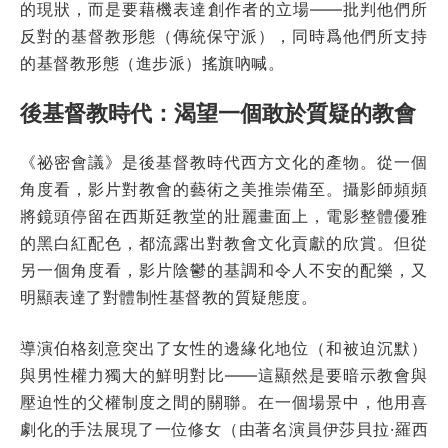
的現狀，而是要藉機表達創作者的立場——批判他們所
反對的基督教形態（傳統保守派），同時爲他們所支持
的基督教形態（進步派）搖旗吶喊。
後基督教時代：渴望一個敢於質疑的教會
《祕密會議》是後基督教時代西方文化的產物。從一個
角度看，影片對教會的藝術之美推崇備至。攝影師頻頻
將鏡頭停留在西斯廷教堂的壯麗畫面上，電影整體優雅
的黑白紅配色，都流露出對教會文化貢獻的欣賞。但從
另一個角度看，影片陰鬱的基調和令人不安的配樂，又
明顯表達了對體制性基督教的質疑態度。
導演伯格刻意突出了女性的邊緣化地位（和被迫沉默）
與男性權力獨大的鮮明對比——這顯然是要暗示教會與
壓迫性的父權制度之間的關聯。在一個場景中，他用喜
劇化的手法展現了一位修女（由著名演員伊莎貝拉·羅西