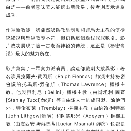
白煙——前者意味著未能選出新教皇，後者則表示選舉
成功。
作爲新教徒，我雖然認爲教皇制度和羅馬天主教的使徒
統緒說與聖經教導不符，但仍爲這個過程深深吸引。影
片成功展現了這一古老而神祕的傳統，這正是《祕密會
議》最大的魅力所在。
影片彙集了一眾實力派演員，讓這部戲劇大放異彩：著
名演員拉爾夫·費因斯（Ralph Fiennes）飾演主持祕密
會議的托馬斯·勞倫斯（Thomas Lawrence）樞機主
教。他與貝利尼（Bellini）樞機主教（由斯坦利·圖齊
[Stanley Tucci]飾演）等自由派人士結成同盟。除他們
外，特倫布萊（Tremblay）樞機主教（由約翰·利特高
[John Lithgow]飾演）和阿德耶米（Adeyemi）樞機主
教（由盧西安·姆薩馬蒂[Lucian Msamati]飾演）也都是