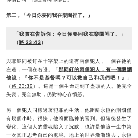
第二，「今日你要同我在樂園裡了。」
「我實在告訴你：今日你要同我在樂園裡了。」
（
路 23:43
）
與耶穌同被釘在十字架上的還有兩個犯人，一個在祂的
左邊，一個在右邊。「
那同釘的兩個犯人，有一個譏誚
他說：『你不是基督嗎？可以救自己和我們吧！』
」
（
路 23:39
）。這是一個生命走到了盡頭的人。他完全
失喪，完全無助，仍對神心存憤怒。
另一個犯人同樣過著犯罪的生活，他距離永恆的刑罰僅
有幾個小時。很快，他將面臨神的審判。但隨後發生了
變化。這個人的靈魂陷入了沉默，也許是他這一生中第
一次真正思考自己的處境。地上的世界漸漸遠去，永恆