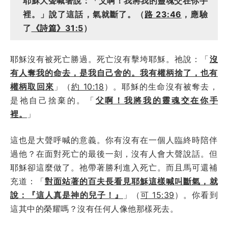
耶穌大聲喊著說：「父啊！我將我的靈魂交在你手
裡。」說了這話，氣就斷了。（
路 23:46
，應驗
了
《詩篇》31:5
）
耶穌沒有被死亡勝過。死亡沒有擊垮耶穌。祂說：「
沒
有人奪我的命去，是我自己舍的。我有權柄捨了，也有
權柄取回來
」（
約 10:18
）。耶穌的生命沒有被奪去，
是祂自己捨棄的。「
父啊！我將我的靈魂交在你手
裡。
」
這也是大聲呼喊的意義。你有沒有在一個人臨終時陪伴
過他？在面對死亡的最後一刻，沒有人會大聲說話。但
耶穌卻這麼做了。祂帶著勝利進入死亡。而且馬可還補
充道：「
對面站著的百夫長看見耶穌這樣喊叫斷氣，就
說：『這人真是神的兒子！』
」（
可 15:39
）。你看到
這其中的榮耀嗎？沒有任何人像他那樣死去。