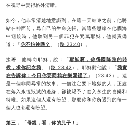
在視野中變得格外清晰。
如今，他非常清楚地意識到，在這一天結束之前，他將
站在神面前，爲自己的生命交帳。當這些思緒在他腦海
中迴旋時，他聽到另一個罪犯在咒罵耶穌，他就責備
道：「
你不怕神嗎？
」（
路 23:40
）。
接著，他轉向耶穌，說：「
耶穌啊，你得國降臨的時
候，求你記念我
」（
路 23:42
）。耶穌對他說：「
我實
在告訴你：今日你要同我在樂園裡了
」（23:43）。這
是一個非同尋常的故事。一個注定要下地獄的人，正處
在落入永恆毀滅的邊緣，卻被賜予了進入永生的喜樂和
特權。如果這個人還有盼望，那麼你和你所遇到的每一
個人也都還有盼望。
第三， 「母親，看，你的兒子！」