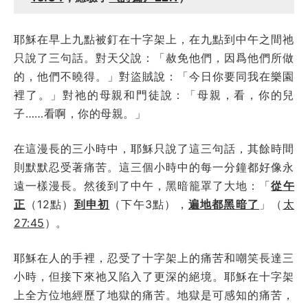
耶穌在早上九點被釘在十字架上，在九點到中午之間祂
只說了三句話。對天父說：「赦免他們，因爲他們所做
的，他們不曉得。」對盜賊說：「今日你要同我在樂園
裡了。」對祂的母親和門徒說：「母親，看，你的兒
子……看啊，你的母親。」
在這漫長的三小時中，耶穌只說了這三句話，其餘時間
則默默忍受著痛苦。這三個小時中的每一分鐘都好像永
遠一樣漫長。然後到了中午，黑暗籠罩了大地：「
從午
正
（12點）
到申初
（下午3點），
遍地都黑暗了
」（
太
27:45
）。
耶穌在人的手裡，忍受了十字架上的痛苦和嘲笑長達三
小時，但接下來祂又陷入了更深的絕境。耶穌在十字架
上全方位地經歷了地獄的痛苦。地獄是可感知的痛苦，