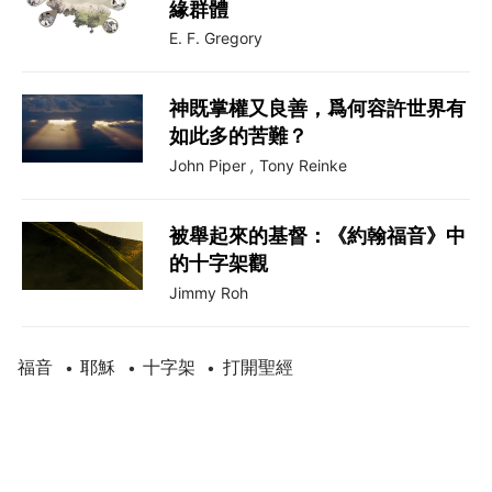
緣群體
E. F. Gregory
神既掌權又良善，爲何容許世界有
如此多的苦難？
John Piper
,
Tony Reinke
被舉起來的基督：《約翰福音》中
的十字架觀
Jimmy Roh
福音
耶穌
十字架
打開聖經
•
•
•