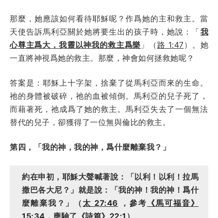
那麼，她應該如何看待耶穌呢？作爲她的主和救主。當
天使告訴馬利亞關於她將要生出的孩子時，她說：「
我
心尊主爲大，我靈以神我的救主爲樂
」（
路 1:47
）。她
一直將神視爲她的救主。那麼，神會如何拯救她呢？
答案是：耶穌上十字架，捨棄了從馬利亞而來的生命。
祂的身體被破碎，祂的血被傾倒。馬利亞的兒子死了，
而藉著死，祂成爲了她的救主。馬利亞失去了一個無法
替代的兒子，卻獲得了一位無與倫比的救主。
第四，「我的神，我的神，爲什麼離棄我？」
約在申初，耶穌大聲喊著說：「以利！以利！拉馬
撒巴各大尼？」就是說：「我的神！我的神！爲什
麼離棄我？」（
太 27:46
，參考
《馬可福音》
15:34
，應驗了
《詩篇》22:1
）