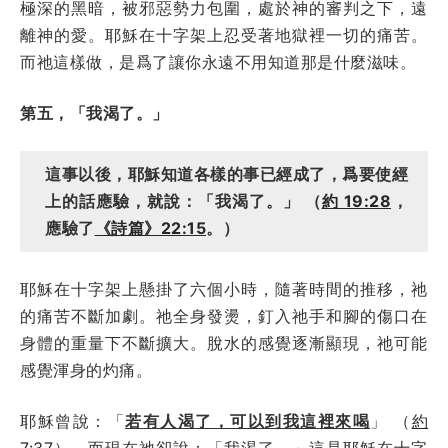
極深的黑暗，被邪惡勢力包圍，處於神的審判之下，遠
離神的愛。耶穌在十字架上忍受著地獄裡一切的痛苦。
而祂這樣做，是爲了讓你永遠不用知道那是什麼滋味。
第五，「我渴了。」
這事以後，耶穌知道各樣的事已經成了，爲要使經
上的話應驗，就說：「我渴了。」 （
約 19:28
，
應驗了
《詩篇》22:15
。）
耶穌在十字架上懸掛了六個小時，隨著時間的推移，祂
的痛苦不斷加劇。祂全身發燙，釘入祂手和腳的傷口在
身體的重量下不斷擴大。脫水的感覺逐漸顯現，祂可能
感覺渾身的灼痛。
耶穌曾說：「
若有人渴了，可以到我這裡來喝
」 （
約
7:37
），而現在祂卻說：「我渴了。」這是耶穌在十字