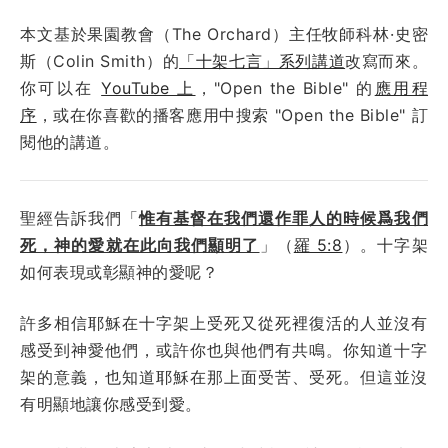
本文基於果園教會（The Orchard）主任牧師科林·史密
斯（Colin Smith）的
「十架七言」系列講道
改寫而來。
你可以在
YouTube 上
，"Open the Bible" 的
應用程
序
，或在你喜歡的播客應用中搜索 "Open the Bible" 訂
閱他的講道。
聖經告訴我們「
惟有基督在我們還作罪人的時候爲我們
死，神的愛就在此向我們顯明了
」（
羅 5:8
）。十字架
如何表現或彰顯神的愛呢？
許多相信耶穌在十字架上受死又從死裡復活的人並沒有
感受到神愛他們，或許你也與他們有共鳴。你知道十字
架的意義，也知道耶穌在那上面受苦、受死。但這並沒
有明顯地讓你感受到愛。