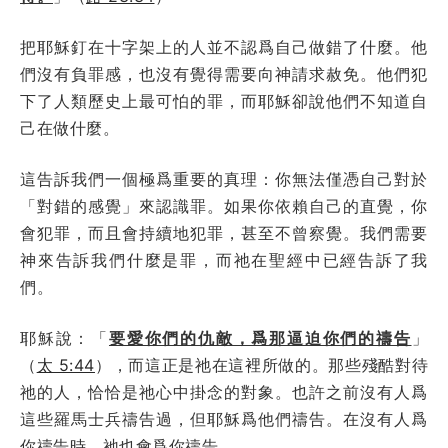
把耶穌釘在十字架上的人並不認爲自己做錯了什麼。他
們沒有負罪感，也沒有覺得需要向神請求赦免。他們犯
下了人類歷史上最可怕的罪，而耶穌卻說他們不知道自
己在做什麼。
這告訴我們一個極爲重要的真理：你無法僅憑自己對於
「對錯的感覺」來認識罪。如果你依賴自己的直覺，你
會犯罪，而且會持續地犯罪，甚至不曾察覺。我們需要
神來告訴我們什麼是罪，而祂在聖經中已經告訴了我
們。
耶穌說：「
要愛你們的仇敵，爲那逼迫你們的禱告
」
（
太 5:44
），而這正是祂在這裡所做的。那些殘酷對待
祂的人，恰恰是祂心中掛念的對象。也許之前沒有人爲
這些羅馬士兵禱告過，但耶穌爲他們禱告。在沒有人爲
你禱告時，祂也會爲你禱告。