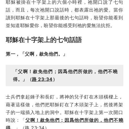
耶穌被掛在十字架上的六個小時裡，祂開口說了七句
話，而且，每次祂開口說話時，都表露出祂的愛。當你
讀到耶穌在十字架上那最後的七句話時，盼望你能看到
並知道耶穌愛你，盼望你能感受到祂的愛無法抗拒。
耶穌在十字架上的七句話語
第一，「父啊，赦免他們。」
「父啊！赦免他們；因爲他們所做的，他們不曉
得。」（
路 23:34
）
士兵們拿起錘子和長釘，將神的兒子釘在木頭橫樑上，
藉著這樣做，他們把耶穌釘在了木頭架子上，然後將架
子的一端插入地上的洞中。耶穌在十字架上第一次開口
時說：「
父啊！赦免他們；因爲他們所做的，他們不曉
得。
」（
路 23:34
）